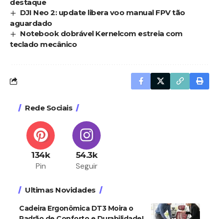
destaque
DJI Neo 2: update libera voo manual FPV tão
aguardado
Notebook dobrável Kernelcom estreia com
teclado mecânico
Rede Sociais
134k
54.3k
Pin
Seguir
Ultimas Novidades
Cadeira Ergonômica DT3 Moira o
Padrão de Conforto e Durabilidade!