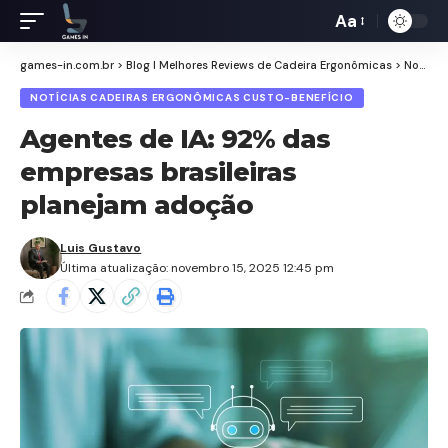
Aa
Redimensiona
de
games-in.com.br
>
Blog I Melhores Reviews de Cadeira Ergonômicas
>
Notícias Cadeiras Ergonômicas Custo-Benefício
fontes
NOTÍCIAS CADEIRAS ERGONÔMICAS CUSTO-BENEFÍCIO
Agentes de IA: 92% das
empresas brasileiras
planejam adoção
Luis Gustavo
Última atualização: novembro 15, 2025 12:45 pm