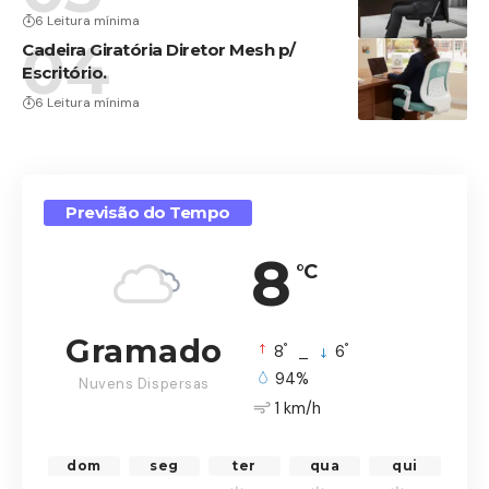
6 Leitura mínima
Cadeira Giratória Diretor Mesh p/
Escritório.
6 Leitura mínima
Previsão do Tempo
8
°C
Gramado
°
°
8
_
6
94%
Nuvens Dispersas
1 km/h
dom
seg
ter
qua
qui