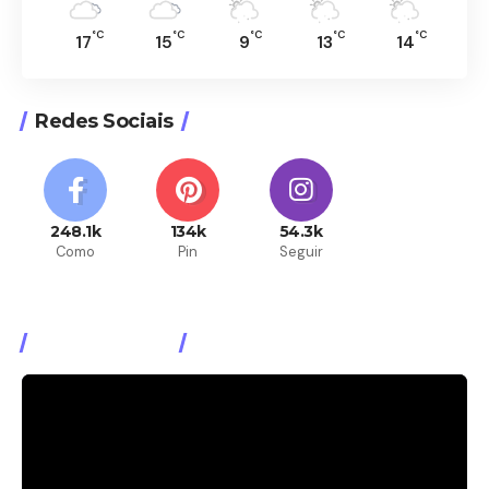
°C
°C
°C
°C
°C
17
15
9
13
14
Redes Sociais
248.1k
134k
54.3k
Como
Pin
Seguir
Assista Agora