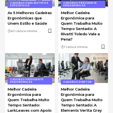
CADEIRAS PARA BIOTIPOS
CADEIRAS PRESIDENTE
ESPECÍFICOS
ERGONÔMICAS
As 5 Melhores Cadeiras
Melhor Cadeira
Ergonômicas que
Ergonômica para
Unem Estilo e Saúde
Quem Trabalha Muito
Tempo Sentado: A
40 Leitura mínima
Rivatti Toledo Vale a
Pena?
7 Leitura mínima
CADEIRAS PRESIDENTE
ERGONÔMICAS
CADEIRAS DIRETOR
Melhor Cadeira
Melhor Cadeira
Ergonômica para
Ergonômica para
Quem Trabalha Muito
Quem Trabalha Muito
Tempo Sentado:
Tempo Sentado: A
LarkLeaves com Apoio
Elements Vertta Grey