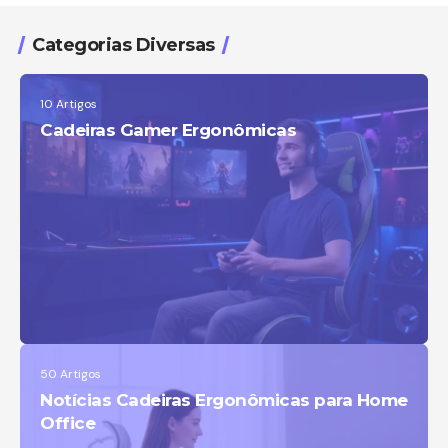
HOMEOFFICE - NÃO COMPRE
Categorias Diversas
CADEIRA ANTES DE VER ESSE VÍDEO
The Verge
10 Artigos
Como escolher a cadeira de banho
Cadeiras Gamer Ergonômicas
ou transferência mais indicada para
cuidado com idoso em seu caso ?
As 5 Melhores Cadeira Ergonômica /
Cadeira Escritório Ergonômica Em
2026!
50 Artigos
Notícias Cadeiras Ergonômicas para Home
Office