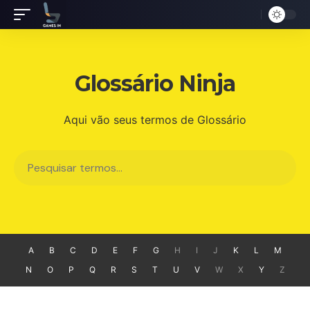
Glossário Ninja
Aqui vão seus termos de Glossário
A
B
C
D
E
F
G
H
I
J
K
L
M
N
O
P
Q
R
S
T
U
V
W
X
Y
Z