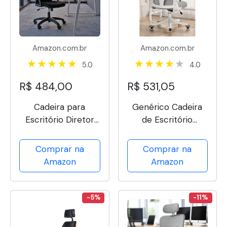
Amazon.com.br
Amazon.com.br
5.0
4.0
R$ 484,00
R$ 531,05
Cadeira para
Genérico Cadeira
Escritório Diretor
de Escritório
Columbus com Tela
Ergonômica,
Mesh (Preto)
Moderno, Design
Comprar na
Comprar na
Ergonômico,
Amazon
Amazon
Funções Adjustáveis
Flexíveis, Cinza e
Branca
-5%
-11%