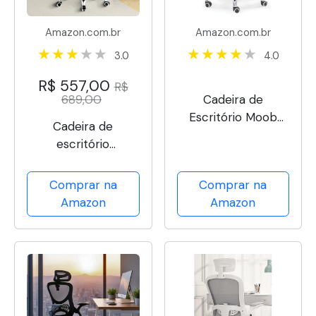
Amazon.com.br
Amazon.com.br
3.0
4.0
R$ 557,00
R$
689,00
Cadeira de
Escritório Moob
Cadeira de
Chicago Presidente
escritório
Giratória Com
presidente, cadeira
Encosto
de home office
Comprar na
Comprar na
Prolongado e
com apoio para os
Amazon
Amazon
Função Relax Preta
pés e encosto
ajustável（Preto）