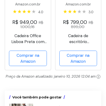
Amazon.com.br
Amazon.com.br
4.0
3.0
R$ 949,00
R$ 799,00
R$
R$
1.000,16
899,00
Cadeira Office
Cadeira de
Lisboa Preta com
escritório
Encosto Rivatti
ergonômica
reclinável até 145°
Comprar na
Comprar na
com apoio para os
Amazon
Amazon
pés, almofada de ar,
cabide e apoio de
Preço da Amazon atualizado:
janeiro 10, 2026 12:04 am
cabeça ajustável –
Gamer e home
office (Branco)
Você também pode gostar