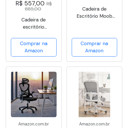
R$ 557,00
R$
689,00
Cadeira de
Escritório Moob
Cadeira de
Chicago Presidente
escritório
Giratória Com
presidente, cadeira
Encosto
de home office
Comprar na
Comprar na
Prolongado e
com apoio para os
Amazon
Amazon
Função Relax Preta
pés e encosto
ajustável（Preto）
Amazon.com.br
Amazon.com.br