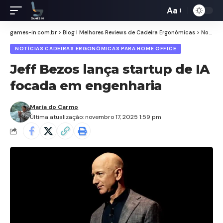
Aa
Redimensiona
de
games-in.com.br
>
Blog I Melhores Reviews de Cadeira Ergonômicas
>
Notícias Cadeiras Ergonômicas para Home Office
fontes
NOTÍCIAS CADEIRAS ERGONÔMICAS PARA HOME OFFICE
Jeff Bezos lança startup de IA
focada em engenharia
Maria do Carmo
Última atualização: novembro 17, 2025 1:59 pm