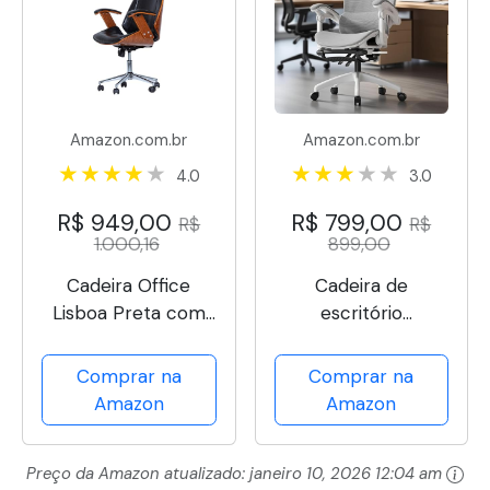
Amazon.com.br
Amazon.com.br
4.0
3.0
R$ 949,00
R$ 799,00
R$
R$
1.000,16
899,00
Cadeira Office
Cadeira de
Lisboa Preta com
escritório
Encosto Rivatti
ergonômica
reclinável até 145°
Comprar na
Comprar na
com apoio para os
Amazon
Amazon
pés, almofada de ar,
cabide e apoio de
Preço da Amazon atualizado:
janeiro 10, 2026 12:04 am
cabeça ajustável –