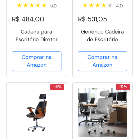
5.0
4.0
R$ 484,00
R$ 531,05
Cadeira para
Genérico Cadeira
Escritório Diretor
de Escritório
Columbus com Tela
Ergonômica,
Mesh (Preto)
Moderno, Design
Comprar na
Comprar na
Ergonômico,
Amazon
Amazon
Funções Adjustáveis
Flexíveis, Cinza e
Branca
-5%
-11%