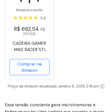
Amazon.com.br
5.0
R$ 692,54
R$
797,53
CADEIRA GAMER
MAD RACER STI
TURBO RED MAGMA
VERMELHA –
Comprar na
MRSTIR10VL –
Amazon
PCYES
Preço da Amazon atualizado:
janeiro 8, 2026 2:18 pm
Essa tensão constante gera microtremores e
fadiga muscular. Uma cadeira que permite o ajuste