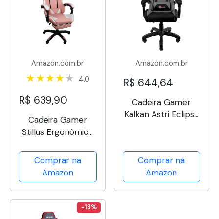
Amazon.com.br
Amazon.com.br
4.0
R$ 644,64
R$ 639,90
Cadeira Gamer
Kalkan Astri Eclipse
Cadeira Gamer
(Preto e Cinza)
Stillus Ergonômica
Com Apoio Para Os
Pés - Rosa
Comprar na
Comprar na
Amazon
Amazon
-13%