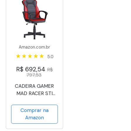
Amazon.com.br
5.0
R$ 692,54
R$
797,53
CADEIRA GAMER
MAD RACER STI
TURBO RED MAGMA
VERMELHA –
Comprar na
MRSTIR10VL –
Amazon
PCYES