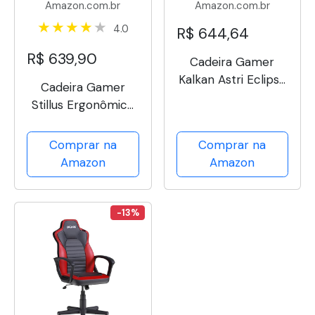
Amazon.com.br
Amazon.com.br
4.0
R$ 644,64
R$ 639,90
Cadeira Gamer
Kalkan Astri Eclipse
Cadeira Gamer
(Preto e Cinza)
Stillus Ergonômica
Com Apoio Para Os
Pés - Rosa
Comprar na
Comprar na
Amazon
Amazon
-13%