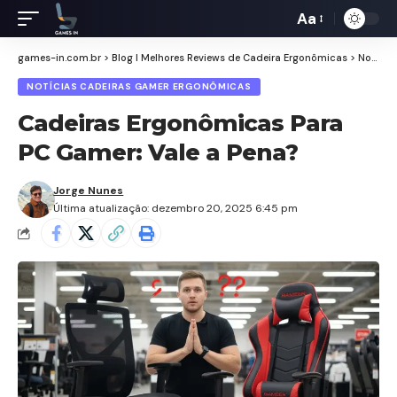
Aa
Redimensiona
de
games-in.com.br
>
Blog I Melhores Reviews de Cadeira Ergonômicas
>
Notícias Cadeiras Gamer Ergonômicas
fontes
NOTÍCIAS CADEIRAS GAMER ERGONÔMICAS
Cadeiras Ergonômicas Para
PC Gamer: Vale a Pena?
Jorge Nunes
Última atualização: dezembro 20, 2025 6:45 pm