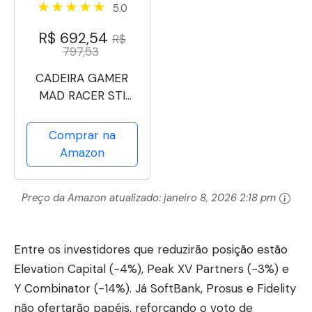
5.0
R$ 692,54
R$
797,53
CADEIRA GAMER
MAD RACER STI
TURBO RED MAGMA
VERMELHA –
Comprar na
MRSTIR10VL –
Amazon
PCYES
Preço da Amazon atualizado:
janeiro 8, 2026 2:18 pm
Entre os investidores que reduzirão posição estão
Elevation Capital (-4%), Peak XV Partners (-3%) e
Y Combinator (-14%). Já SoftBank, Prosus e Fidelity
não ofertarão papéis, reforçando o voto de