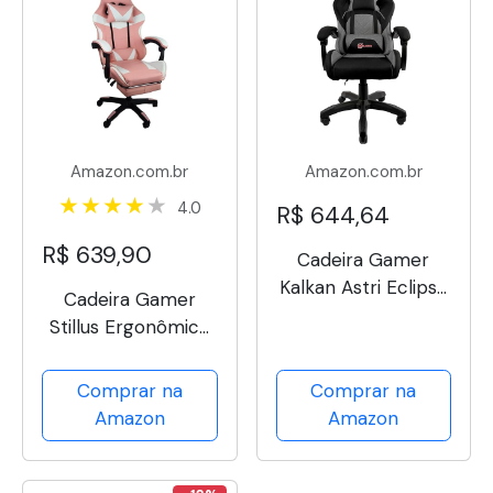
Amazon.com.br
Amazon.com.br
4.0
R$ 644,64
R$ 639,90
Cadeira Gamer
Kalkan Astri Eclipse
Cadeira Gamer
(Preto e Cinza)
Stillus Ergonômica
Com Apoio Para Os
Pés - Rosa
Comprar na
Comprar na
Amazon
Amazon