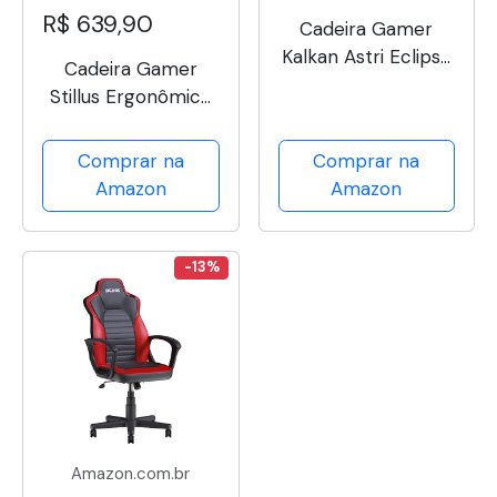
R$ 639,90
Cadeira Gamer
Kalkan Astri Eclipse
Cadeira Gamer
(Preto e Cinza)
Stillus Ergonômica
Com Apoio Para Os
Pés - Rosa
Comprar na
Comprar na
Amazon
Amazon
-13%
Amazon.com.br