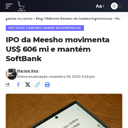
Aa
Redimensiona
de
games-in.com.br
>
Blog I Melhores Reviews de Cadeira Ergonômicas
>
Notícias Cadeiras Gamer Ergonômicas
fontes
NOTÍCIAS CADEIRAS GAMER ERGONÔMICAS
IPO da Meesho movimenta
US$ 606 mi e mantém
SoftBank
Mariele Reis
Última atualização: novembro 28, 2025 4:23 pm