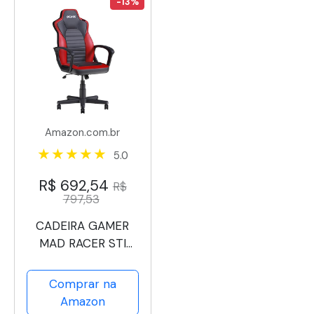
-13%
Amazon.com.br
5.0
R$ 692,54
R$
797,53
CADEIRA GAMER
MAD RACER STI
TURBO RED MAGMA
VERMELHA –
Comprar na
MRSTIR10VL –
Amazon
PCYES