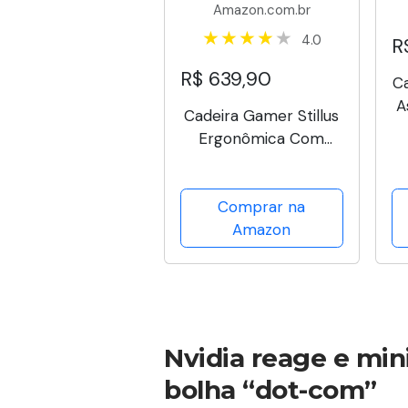
Amazon.com.br
4.0
R
R$ 639,90
C
A
Cadeira Gamer Stillus
Ergonômica Com
Apoio Para Os Pés -
Rosa
Comprar na
Amazon
Nvidia reage e mi
bolha “dot-com”