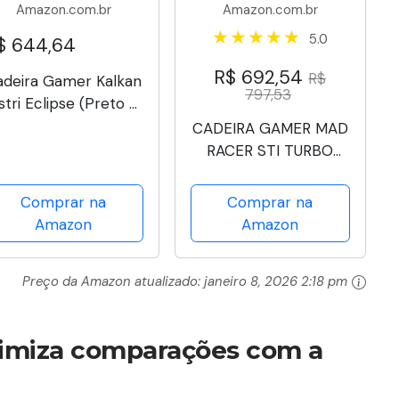
Amazon.com.br
Amazon.com.br
5.0
$ 644,64
R$ 692,54
R$
adeira Gamer Kalkan
797,53
stri Eclipse (Preto e
Cinza)
CADEIRA GAMER MAD
RACER STI TURBO
RED MAGMA
VERMELHA –
Comprar na
Comprar na
MRSTIR10VL – PCYES
Amazon
Amazon
Preço da Amazon atualizado:
janeiro 8, 2026 2:18 pm
nimiza comparações com a