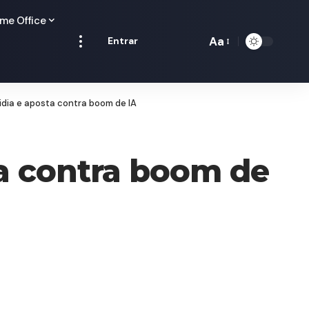
me Office
Aa
Entrar
Redimensionamen
de
fontes
idia e aposta contra boom de IA
ta contra boom de