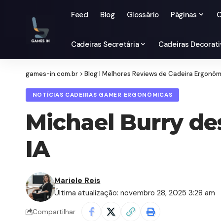
Feed
Blog
Glossário
Páginas
C
Cadeiras Secretária
Cadeiras Decorati
games-in.com.br
>
Blog I Melhores Reviews de Cadeira Ergonô
NOTÍCIAS CADEIRAS GAMER ERGONÔMICAS
Michael Burry de
IA
Mariele Reis
Última atualização: novembro 28, 2025 3:28 am
Compartilhar