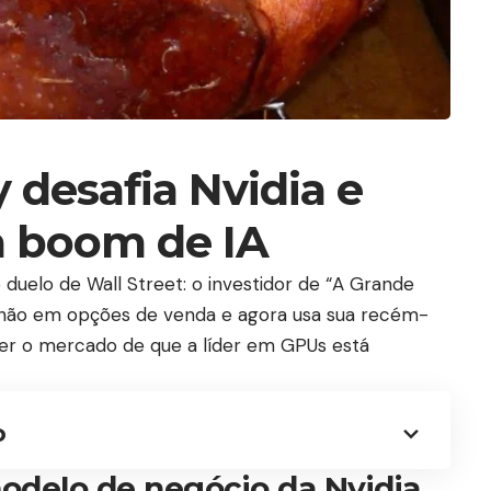
 desafia Nvidia e
a boom de IA
 duelo de Wall Street: o investidor de “A Grande
ilhão em opções de venda e agora usa sua recém-
er o mercado de que a líder em GPUs está
o
modelo de negócio da Nvidia