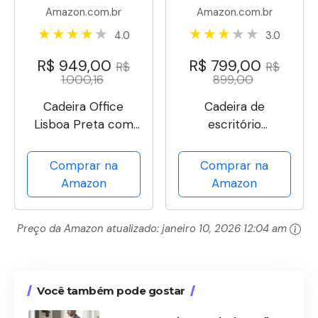
Amazon.com.br
Amazon.com.br
4.0
3.0
R$ 949,00
R$ 799,00
R$
R$
1.000,16
899,00
Cadeira Office
Cadeira de
Lisboa Preta com
escritório
Encosto Rivatti
ergonômica
reclinável até 145°
Comprar na
Comprar na
com apoio para os
Amazon
Amazon
pés, almofada de ar,
cabide e apoio de
Preço da Amazon atualizado:
janeiro 10, 2026 12:04 am
cabeça ajustável –
Gamer e home
office (Branco)
Você também pode gostar