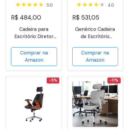
5.0
4.0
R$ 484,00
R$ 531,05
Cadeira para
Genérico Cadeira
Escritório Diretor
de Escritório
Columbus com Tela
Ergonômica,
Mesh (Preto)
Moderno, Design
Comprar na
Comprar na
Ergonômico,
Amazon
Amazon
Funções Adjustáveis
Flexíveis, Cinza e
Branca
-5%
-11%