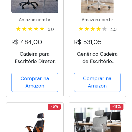
Amazon.com.br
Amazon.com.br
5.0
4.0
R$ 484,00
R$ 531,05
Cadeira para
Genérico Cadeira
Escritório Diretor
de Escritório
Columbus com Tela
Ergonômica,
Mesh (Preto)
Moderno, Design
Comprar na
Comprar na
Ergonômico,
Amazon
Amazon
Funções Adjustáveis
Flexíveis, Cinza e
Branca
-5%
-11%