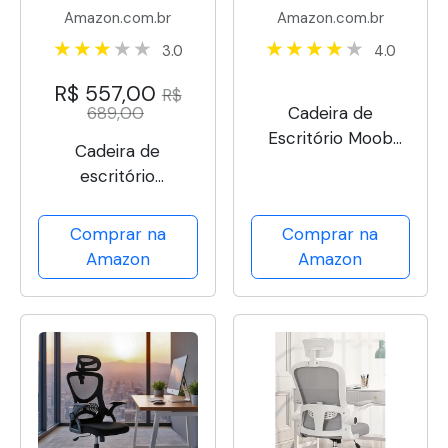
Amazon.com.br
Amazon.com.br
3.0
4.0
R$ 557,00
R$
689,00
Cadeira de
Escritório Moob
Cadeira de
Chicago Presidente
escritório
Giratória Com
presidente, cadeira
Encosto
de home office
Comprar na
Comprar na
Prolongado e
com apoio para os
Amazon
Amazon
Função Relax Preta
pés e encosto
ajustável（Preto）