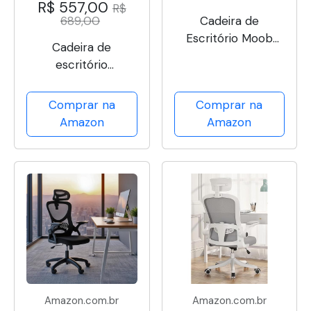
R$ 557,00
R$
689,00
Cadeira de
Escritório Moob
Cadeira de
Chicago Presidente
escritório
Giratória Com
presidente, cadeira
Encosto
de home office
Comprar na
Comprar na
Prolongado e
com apoio para os
Amazon
Amazon
Função Relax Preta
pés e encosto
ajustável（Preto）
Amazon.com.br
Amazon.com.br