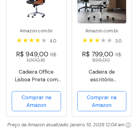
Amazon.com.br
Amazon.com.br
4.0
3.0
R$ 949,00
R$ 799,00
R$
R$
1.000,16
899,00
Cadeira Office
Cadeira de
Lisboa Preta com
escritório
Encosto Rivatti
ergonômica
reclinável até 145°
Comprar na
Comprar na
com apoio para os
Amazon
Amazon
pés, almofada de ar,
cabide e apoio de
Preço da Amazon atualizado:
janeiro 10, 2026 12:04 am
cabeça ajustável –
Gamer e home