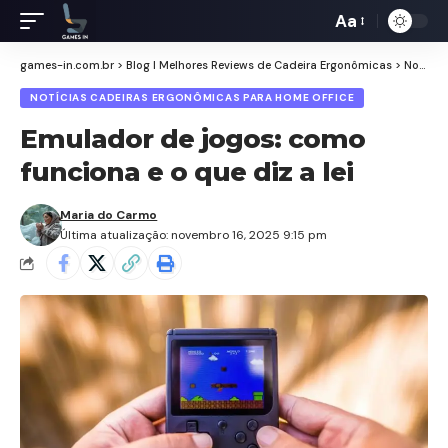
Aa
Redimensiona
de
games-in.com.br
>
Blog I Melhores Reviews de Cadeira Ergonômicas
>
Notícias Cadeiras Ergonômicas para Home Office
fontes
NOTÍCIAS CADEIRAS ERGONÔMICAS PARA HOME OFFICE
Emulador de jogos: como
funciona e o que diz a lei
Maria do Carmo
Última atualização: novembro 16, 2025 9:15 pm