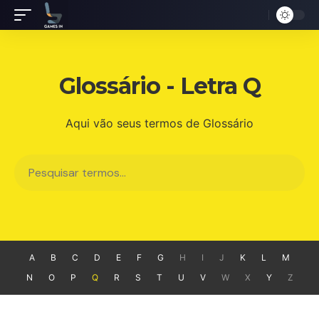
Glossário - Letra Q
Aqui vão seus termos de Glossário
A
B
C
D
E
F
G
H
I
J
K
L
M
N
O
P
Q
R
S
T
U
V
W
X
Y
Z