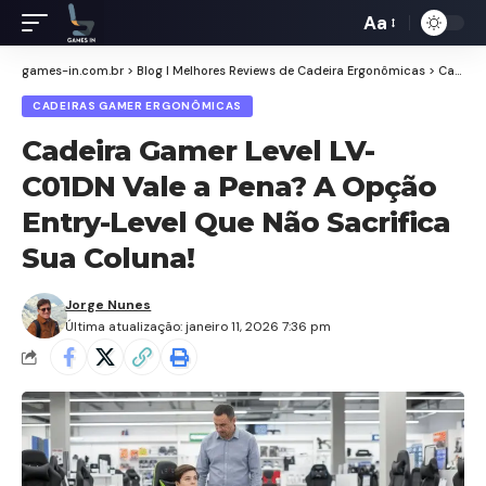
Aa
Redimensiona
de
games-in.com.br
>
Blog I Melhores Reviews de Cadeira Ergonômicas
>
Cadeiras Gamer Ergonômicas
fontes
CADEIRAS GAMER ERGONÔMICAS
Cadeira Gamer Level LV-
C01DN Vale a Pena? A Opção
Entry-Level Que Não Sacrifica
Sua Coluna!
Jorge Nunes
Última atualização: janeiro 11, 2026 7:36 pm