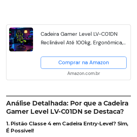
Cadeira Gamer Level LV-C01DN
Reclinável Até 100kg, Ergonômica,
Ajuste de Altura, Apoios Lombar e
Cervical, Conforto para Longas
Comprar na Amazon
Sessões (PRETO E VERDE)
Amazon.com.br
Análise Detalhada: Por que a Cadeira
Gamer Level LV-C01DN se Destaca?
1. Pistão Classe 4 em Cadeira Entry-Level? Sim,
É Possível!