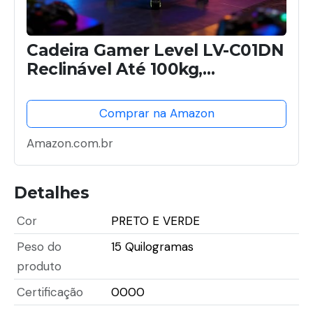
Cadeira Gamer Level LV-C01DN
Reclinável Até 100kg,
Ergonômica, Ajuste de Altura,
Apoios Lombar e Cervical,
Comprar na Amazon
Conforto para Longas Sessões
(PRETO E VERDE)
Amazon.com.br
Detalhes
Cor
PRETO E VERDE
Peso do
15 Quilogramas
produto
Certificação
0000