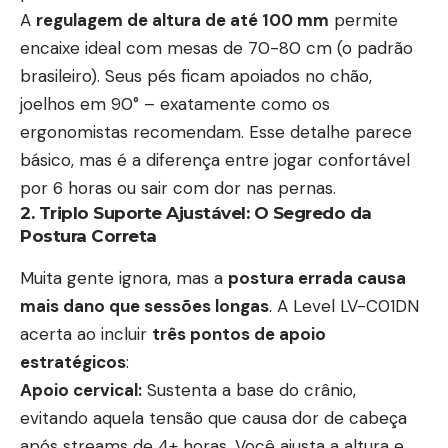
A
regulagem de altura de até 100 mm
permite
encaixe ideal com mesas de 70-80 cm (o padrão
brasileiro). Seus pés ficam apoiados no chão,
joelhos em 90° – exatamente como os
ergonomistas recomendam. Esse detalhe parece
básico, mas é a diferença entre jogar confortável
por 6 horas ou sair com dor nas pernas.
2. Triplo Suporte Ajustável: O Segredo da
Postura Correta
Muita gente ignora, mas a
postura errada causa
mais dano que sessões longas
. A Level LV-C01DN
acerta ao incluir
três pontos de apoio
estratégicos
:
Apoio cervical:
Sustenta a base do crânio,
evitando aquela tensão que causa dor de cabeça
após streams de 4+ horas. Você ajusta a altura e