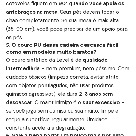
cotovelos fiquem em
90° quando você apoia os
antebraços na mesa
. Seus pés devem tocar o
chão completamente. Se sua mesa é mais alta
(85-90 cm), você pode precisar de um apoio para
os pés.
5. O couro PU dessa cadeira descasca fácil
como em modelos muito baratos?
O couro sintético da Level é de
qualidade
intermediária
– nem premium, nem péssimo. Com
cuidados básicos (limpeza correta, evitar atrito
com objetos pontiagudos, não usar produtos
químicos agressivos), ele dura
2-3 anos sem
descascar
. O maior inimigo é o
suor excessivo
–
se você joga sem camisa ou sua muito, limpe e
seque a superfície regularmente. Umidade
constante acelera a degradação.
6. Vale a pena pagar um pouco mais por uma