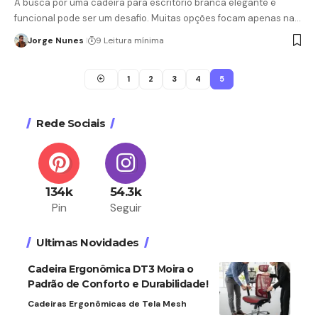
A busca por uma cadeira para escritório branca elegante e
funcional pode ser um desafio. Muitas opções focam apenas na…
Jorge Nunes
9 Leitura mínima
1
2
3
4
5
Rede Sociais
134k
54.3k
Pin
Seguir
Ultimas Novidades
Cadeira Ergonômica DT3 Moira o
Padrão de Conforto e Durabilidade!
Cadeiras Ergonômicas de Tela Mesh