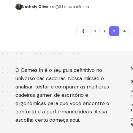
Nathaly Oliveira
3 Leitura mínima
1
2
3
4
O Games In é o seu guia definitivo no
universo das cadeiras. Nossa missão é
G
analisar, testar e comparar as melhores
C
cadeiras gamer, de escritório e
E
ergonômicas para que você encontre o
C
conforto e a performance ideais. A sua
R
escolha certa começa aqui.
C
F