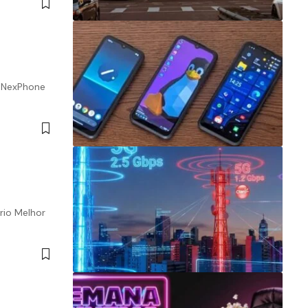
 NexPhone
rio Melhor