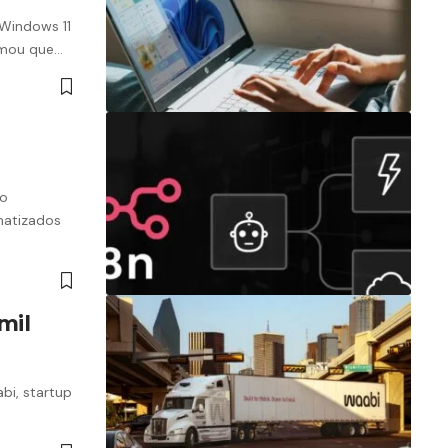
 Windows 11
irmou que…
go
matizados
mil
bi, startup