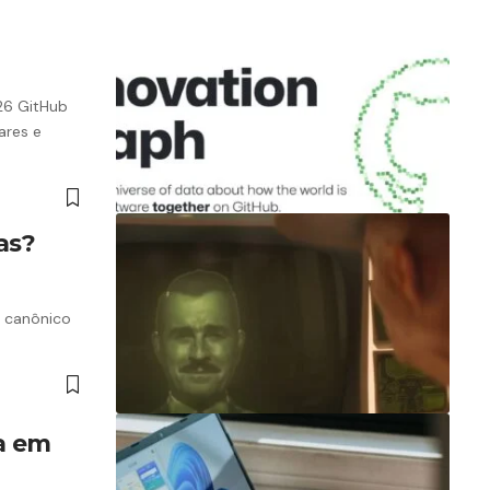
26 GitHub
ares e
as?
l canônico
a em