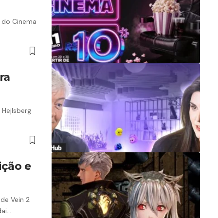
a do Cinema
ra
 Hejlsberg
ição e
de Vein 2
dai…