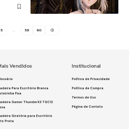
5
…
59
60
Mais Vendidos
Institucional
lossário
Política de Privacidade
adeira Para Escritório Branca
Política de Compra
steirinha Fixa
Termos de Uso
adeira Gamer ThunderX3 TGC12
Página de Contato
osa
adeira Giratória para Escritório
itz Preta