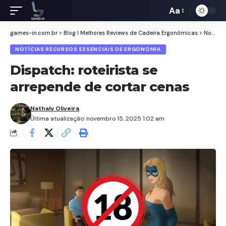
Aa
Redimensiona
de
games-in.com.br
>
Blog I Melhores Reviews de Cadeira Ergonômicas
>
Notícias Recursos Essenciais de Ergonomia
fontes
NOTÍCIAS RECURSOS ESSENCIAIS DE ERGONOMIA
Dispatch: roteirista se
arrepende de cortar cenas
Nathaly Oliveira
Última atualização: novembro 15, 2025 1:02 am