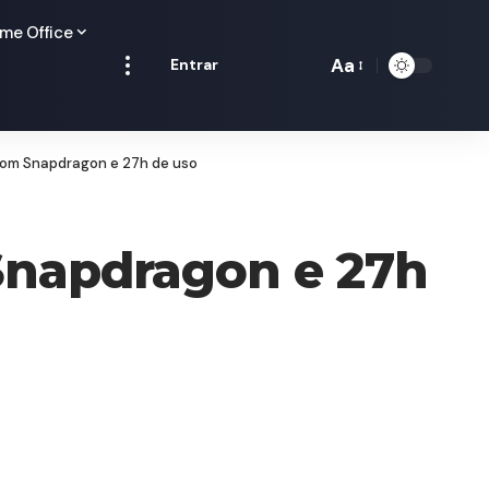
me Office
Aa
Entrar
Redimensionamen
de
fontes
com Snapdragon e 27h de uso
Snapdragon e 27h