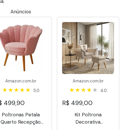
a.
Anúncios
Amazon.com.br
Amazon.com.br
5.0
4.0
$ 499,90
R$ 499,00
Poltronas Petala
Kit Poltrona
Quarto Recepção
Decorativa
alao Sala Decoração
Confortável Para Sala