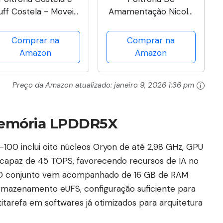
uff Costela - Moveis
Amamentação Nicole
operi (Linho Grafite)
Com Puff Suede
Capuccino
Comprar na
Comprar na
Amazon
Amazon
Preço da Amazon atualizado:
janeiro 9, 2026 1:36 pm
memória LPDDR5X
00 inclui oito núcleos Oryon de até 2,98 GHz, GPU
 capaz de 45 TOPS, favorecendo recursos de IA no
. O conjunto vem acompanhado de 16 GB de RAM
rmazenamento eUFS, configuração suficiente para
itarefa em softwares já otimizados para arquitetura