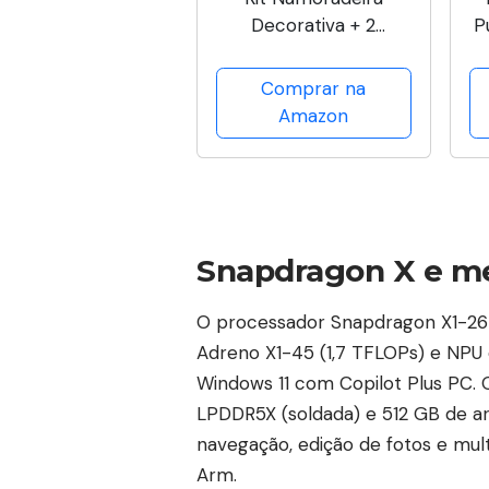
Decorativa + 2
P
Poltronas Para Sala
R
Consultório Recepção
Comprar na
Alice Suede Bege
Amazon
Snapdragon X e 
O processador Snapdragon X1-26-1
Adreno X1-45 (1,7 TFLOPs) e NPU
Windows 11 com Copilot Plus PC
LPDDR5X (soldada) e 512 GB de a
navegação, edição de fotos e mult
Arm.