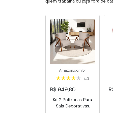
quem trabalha ou joga fora de cas
Amazon.com.br
4.0
R$ 949,80
R
Kit 2 Poltronas Para
Sala Decorativas
Shine Cadeiras
S