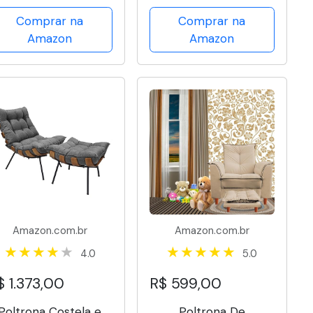
scritório Consultório
Recepção Manicure
Comprar na
Comprar na
- Platinum Decor
com Puff Para Quarto
Amazon
Amazon
Penteadeira Closet
Quadrado Tecido
Suede (Bege)
Amazon.com.br
Amazon.com.br
4.0
5.0
$ 1.373,00
R$ 599,00
Poltrona Costela e
Poltrona De