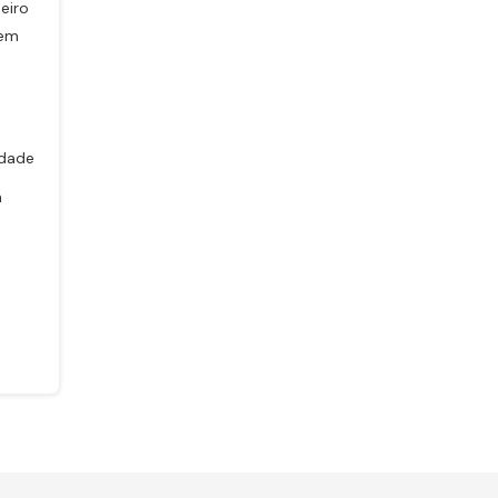
eiro
 em
.
idade
n