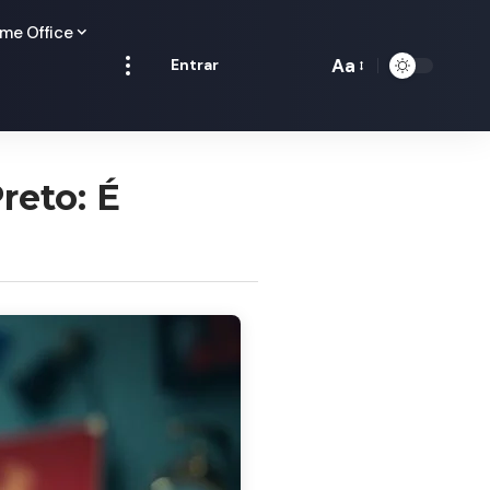
me Office
Aa
Entrar
Redimensionamen
de
fontes
reto: É