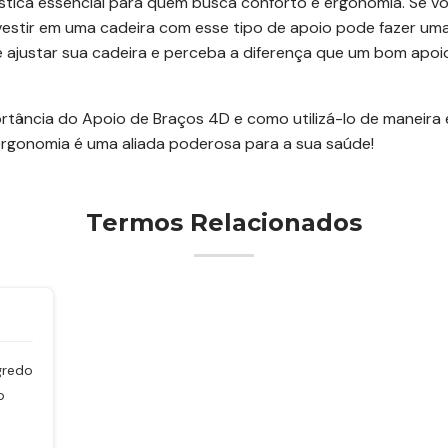
ística essencial para quem busca conforto e ergonomia. Se 
vestir em uma cadeira com esse tipo de apoio pode fazer uma 
 ajustar sua cadeira e perceba a diferença que um bom apoi
ância do Apoio de Braços 4D e como utilizá-lo de maneira ef
 ergonomia é uma aliada poderosa para a sua saúde!
Termos Relacionados
gredo
o