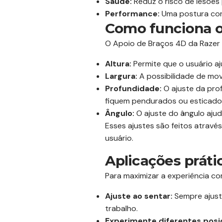
Saúde:
Reduz o risco de lesões 
Performance:
Uma postura cor
Como funciona o
O Apoio de Braços 4D da Razer I
Altura:
Permite que o usuário aj
Largura:
A possibilidade de mov
Profundidade:
O ajuste da pro
fiquem pendurados ou esticado
Ângulo:
O ajuste do ângulo ajud
Esses ajustes são feitos através
usuário.
Aplicações práti
Para maximizar a experiência co
Ajuste ao sentar:
Sempre ajuste
trabalho.
Experimente diferentes posi