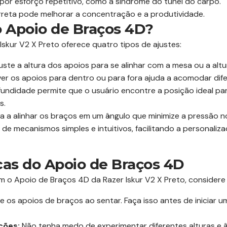
por esforço repetitivo, como a síndrome do túnel do carpo.
reta pode melhorar a concentração e a produtividade.
 Apoio de Braços 4D?
skur V2 X Preto oferece quatro tipos de ajustes:
uste a altura dos apoios para se alinhar com a mesa ou a alt
er os apoios para dentro ou para fora ajuda a acomodar dife
fundidade permite que o usuário encontre a posição ideal pa
s.
a a alinhar os braços em um ângulo que minimize a pressão 
 de mecanismos simples e intuitivos, facilitando a personali
cas do Apoio de Braços 4D
m o Apoio de Braços 4D da Razer Iskur V2 X Preto, considere 
 os apoios de braços ao sentar. Faça isso antes de iniciar 
ções:
Não tenha medo de experimentar diferentes alturas e 