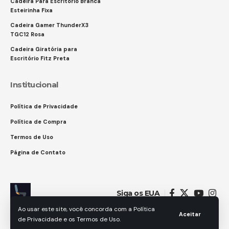
Cadeira Para Escritório Branca
Esteirinha Fixa
Cadeira Gamer ThunderX3
TGC12 Rosa
Cadeira Giratória para
Escritório Fitz Preta
Institucional
Política de Privacidade
Política de Compra
Termos de Uso
Página de Contato
Siga os EUA
Ao usar este site, você concorda com a Política
Aceitar
de Privacidade e os Termos de Uso.
© 2025 GAMES IN. Todos os direitos reservados.