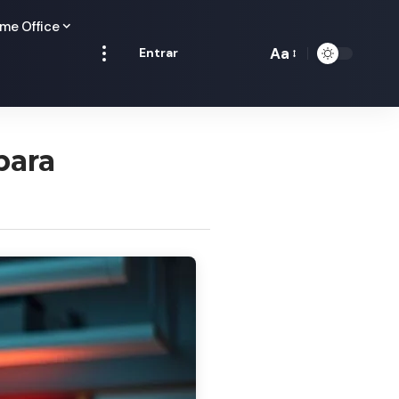
me Office
Aa
Entrar
Redimensionamen
de
fontes
para