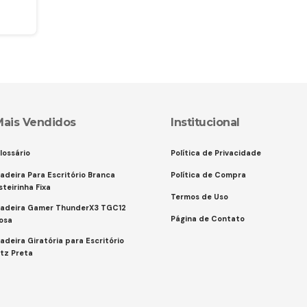
Mais Vendidos
Institucional
lossário
Política de Privacidade
adeira Para Escritório Branca
Política de Compra
steirinha Fixa
Termos de Uso
adeira Gamer ThunderX3 TGC12
Página de Contato
osa
adeira Giratória para Escritório
itz Preta