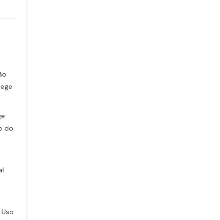
ão
Bege
e:
o do
al
 Uso