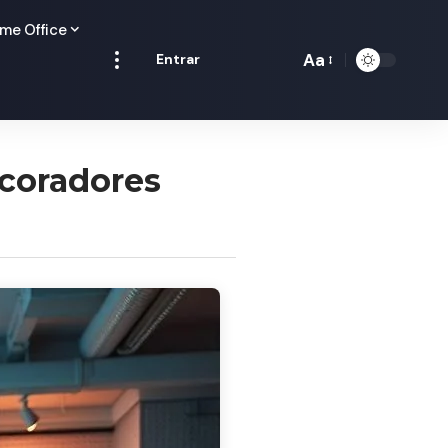
me Office
Aa
Entrar
Redimensionamen
de
fontes
ecoradores