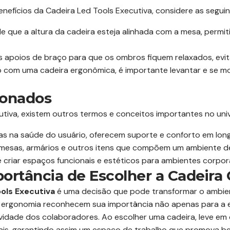
nefícios da Cadeira Led Tools Executiva, considere as seguin
e que a altura da cadeira esteja alinhada com a mesa, permi
s apoios de braço para que os ombros fiquem relaxados, evi
com uma cadeira ergonômica, é importante levantar e se mo
ionados
tiva, existem outros termos e conceitos importantes no univ
s na saúde do usuário, oferecem suporte e conforto em long
mesas, armários e outros itens que compõem um ambiente de 
 criar espaços funcionais e estéticos para ambientes corpor
ortância de Escolher a Cadeira 
ols Executiva
é uma decisão que pode transformar o ambie
m ergonomia reconhecem sua importância não apenas para a es
idade dos colaboradores. Ao escolher uma cadeira, leve em
ais, garantindo assim um espaço de trabalho que promova bem