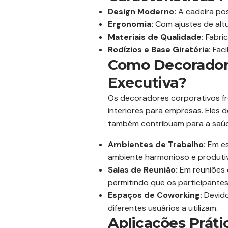
Design Moderno:
A cadeira pos
Ergonomia:
Com ajustes de alt
Materiais de Qualidade:
Fabric
Rodízios e Base Giratória:
Faci
Como Decoradore
Executiva?
Os decoradores corporativos f
interiores para empresas. Eles
também contribuam para a saúde
Ambientes de Trabalho:
Em es
ambiente harmonioso e produti
Salas de Reunião:
Em reuniões 
permitindo que os participante
Espaços de Coworking:
Devido
diferentes usuários a utilizam.
Aplicações Práti