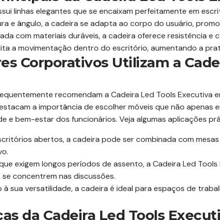
sui linhas elegantes que se encaixam perfeitamente em escr
ura e ângulo, a cadeira se adapta ao corpo do usuário, pro
ada com materiais duráveis, a cadeira oferece resistência e
lita a movimentação dentro do escritório, aumentando a prati
s Corporativos Utilizam a Cadei
requentemente recomendam a Cadeira Led Tools Executiva e
 destacam a importância de escolher móveis que não apenas
 e bem-estar dos funcionários. Veja algumas aplicações prá
critórios abertos, a cadeira pode ser combinada com mesas
vo.
que exigem longos períodos de assento, a Cadeira Led Tools 
s se concentrem nas discussões.
 à sua versatilidade, a cadeira é ideal para espaços de trab
cas da Cadeira Led Tools Execut