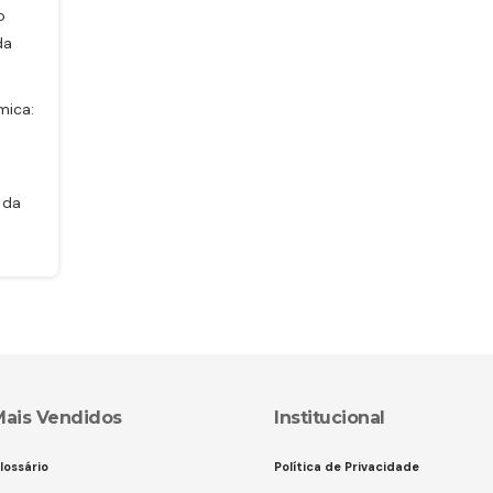
o
da
mica:
 da
Mais Vendidos
Institucional
lossário
Política de Privacidade