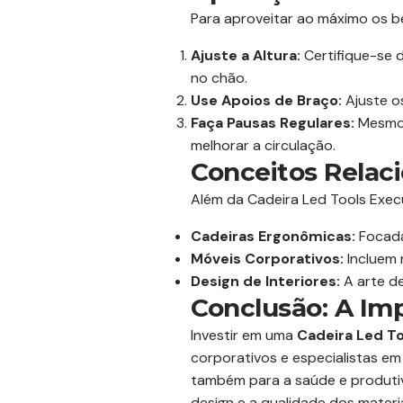
Para aproveitar ao máximo os be
Ajuste a Altura:
Certifique-se d
no chão.
Use Apoios de Braço:
Ajuste o
Faça Pausas Regulares:
Mesmo 
melhorar a circulação.
Conceitos Relac
Além da Cadeira Led Tools Execu
Cadeiras Ergonômicas:
Focada
Móveis Corporativos:
Incluem 
Design de Interiores:
A arte de
Conclusão: A Imp
Investir em uma
Cadeira Led To
corporativos e especialistas e
também para a saúde e produtiv
design e a qualidade dos materi