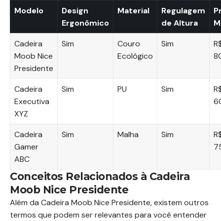
Modelo
Design
Material
Regulagem
P
Ergonômico
de Altura
M
Cadeira
Sim
Couro
Sim
R
Moob Nice
Ecológico
8
Presidente
Cadeira
Sim
PU
Sim
R
Executiva
6
XYZ
Cadeira
Sim
Malha
Sim
R
Gamer
7
ABC
Conceitos Relacionados à Cadeira
Moob Nice Presidente
Além da Cadeira Moob Nice Presidente, existem outros
termos que podem ser relevantes para você entender