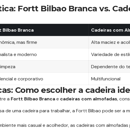
ca: Fortt Bilbao Branca vs. Cad
t Bilbao Branca
Cadeiras com A
nômica, mas firme
Alta maciez e aco
malista e moderno
Variedade de esti
 limpeza
Dependente do t
dencial e corporativo
Multifuncional
cas: Como escolher a cadeira ide
tre a
Fortt Bilbao Branca
e
cadeiras com almofadas
, cons
sa de uma cadeira para trabalhar, a Fortt Bilbao pode ser a 
biente mais casual e acolhedor, as cadeiras com almofadas