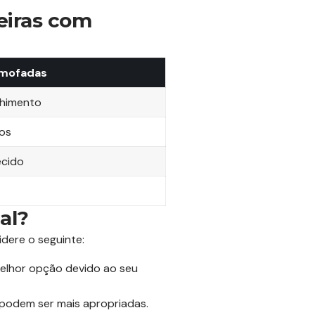
eiras com
lmofadas
lhimento
los
ecido
al?
idere o seguinte:
melhor opção devido ao seu
 podem ser mais apropriadas.