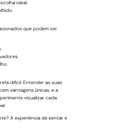
scolha ideal.
lhido.
elacionados que podem ser
.
vadores.
lho.
efa difícil. Entender as suas
cem vantagens únicas, e a
xperimente visualizar cada
ar.
nte? A experiência de sentar e