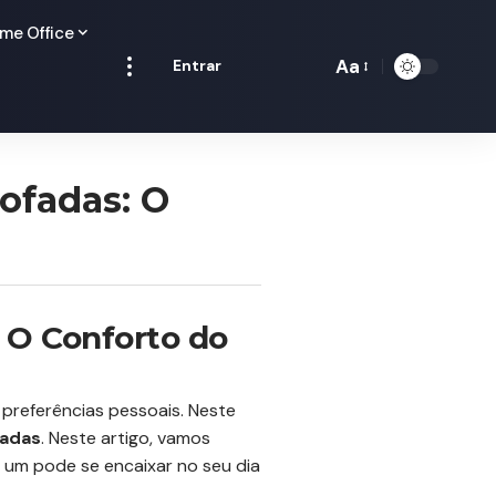
me Office
Aa
Entrar
Redimensionamen
de
fontes
ofadas: O
: O Conforto do
 preferências pessoais. Neste
fadas
. Neste artigo, vamos
 um pode se encaixar no seu dia