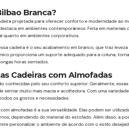
Bilbao Branca?
deira projetada para oferecer conforto e modernidade ao
se destaca em ambientes contemporâneos. Feita em materiais de
ial quanto em ambientes corporativos.
dessa cadeira é o seu acabamento em branco, que traz leveza
ômico proporciona um suporte adequado para a coluna, torn
 longas horas sentados.
 das Cadeiras com Almofadas
o conhecidas pelo seu conforto superior. Geralmente, essa
e sentar muito mais macia e acolhedora. Com uma variedade 
 todos os gostos e necessidades.
com almofadas é a sua versatilidade. Elas podem ser utilizada
os, dependendo do material do estofado. Além disso, a poss
mite personalizar o ambiente de acordo com o estilo desejad