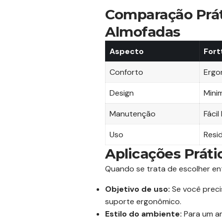
Comparação Práti
Almofadas
Aspecto
Fort
Conforto
Ergo
Design
Mini
Manutenção
Fácil
Uso
Resi
Aplicações Práti
Quando se trata de escolher en
Objetivo de uso:
Se você preci
suporte ergonômico.
Estilo do ambiente:
Para um am