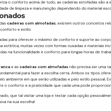
riza o conforto acima de tudo, as cadeiras estofadas são a e
lidade de limpeza e manutenção dependendo do material esco
ionados
das
cadeiras com almofadas
, existem outros conceitos r
onforto e estilo:
adas para oferecer o máximo de conforto e suporte ao corpo
 estética, muitas vezes com formas ousadas e materiais ino
as na funcionalidade e conforto para longas horas de traba
Branca
e as
cadeiras com almofadas
não precisa ser uma tar
undamental para fazer a escolha certa. Ambos os tipos ofere
lo ambiente em que serão utilizadas e pelo estilo pessoal. E
e o conforto e a praticidade que cada uma pode proporcion
ado, que tal visitar uma loja e testar cada opção pessoalme
siva na sua escolha!