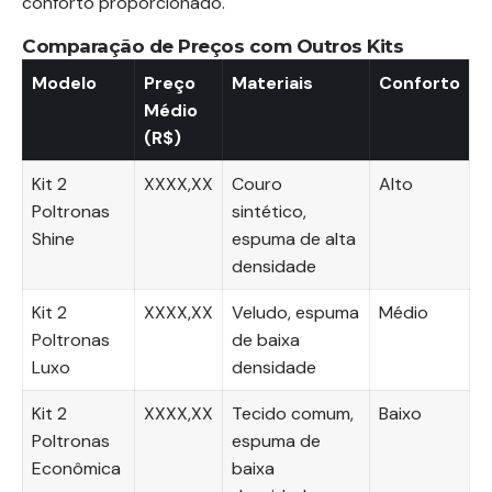
conforto proporcionado.
Comparação de Preços com Outros Kits
Modelo
Preço
Materiais
Conforto
Médio
(R$)
Kit 2
XXXX,XX
Couro
Alto
Poltronas
sintético,
Shine
espuma de alta
densidade
Kit 2
XXXX,XX
Veludo, espuma
Médio
Poltronas
de baixa
Luxo
densidade
Kit 2
XXXX,XX
Tecido comum,
Baixo
Poltronas
espuma de
Econômica
baixa