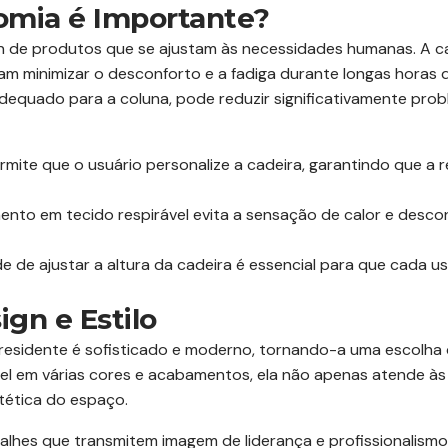
omia é Importante?
n de produtos que se ajustam às necessidades humanas. A ca
m minimizar o desconforto e a fadiga durante longas horas d
adequado para a coluna, pode reduzir significativamente pr
rmite que o usuário personalize a cadeira, garantindo que a
nto em tecido respirável evita a sensação de calor e desc
de de ajustar a altura da cadeira é essencial para que cada u
gn e Estilo
Presidente é sofisticado e moderno, tornando-a uma escolha 
vel em várias cores e acabamentos, ela não apenas atende à
ética do espaço.
etalhes que transmitem imagem de liderança e profissionalis