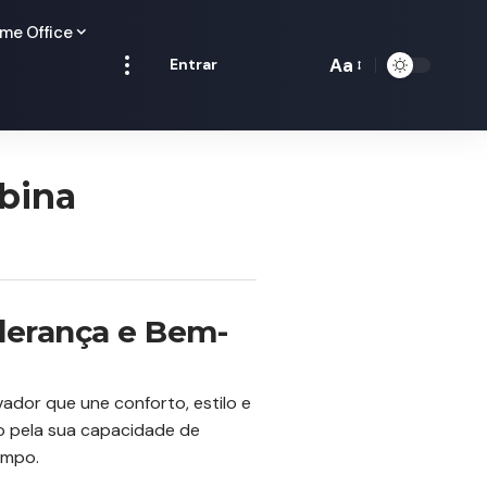
me Office
Aa
Entrar
Redimensionamen
de
fontes
bina
iderança e Bem-
ador que une conforto, estilo e
o pela sua capacidade de
empo.