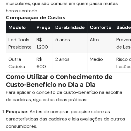
musculares, que são comuns em quem passa muitas
horas sentado.
Comparação de Custos
Modelo
Preço
Durabilidade
Conforto
Saúde
Led Tools
R$
5 anos
Alto
Preve
Presidente
1.200
de Les
Outra
R$
2 anos
Médio
Risco 
Cadeira
600
Lesõe
Como Utilizar o Conhecimento de
Custo-Benefício no Dia a Dia
Para aplicar o conceito de custo-benefício na escolha
de cadeiras, siga estas dicas práticas:
Pesquise:
Antes de comprar, pesquise sobre as
características das cadeiras e leia avaliações de outros
consumidores.