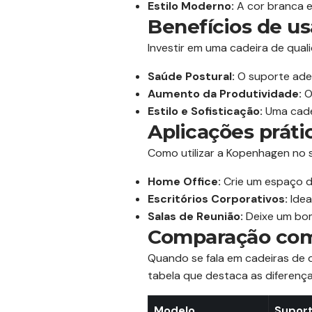
Estilo Moderno:
A cor branca e
Benefícios de u
Investir em uma cadeira de qua
Saúde Postural:
O suporte adeq
Aumento da Produtividade:
O
Estilo e Sofisticação:
Uma cadei
Aplicações práti
Como utilizar a Kopenhagen no 
Home Office:
Crie um espaço d
Escritórios Corporativos:
Idea
Salas de Reunião:
Deixe um bom
Comparação com
Quando se fala em cadeiras de 
tabela que destaca as diferenç
Modelo
Suport