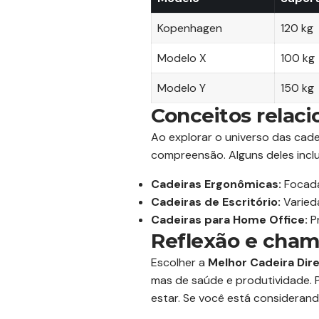
Kopenhagen
120 kg
Modelo X
100 kg
Modelo Y
150 kg
Conceitos relac
Ao explorar o universo das cad
compreensão. Alguns deles incl
Cadeiras Ergonômicas:
Focada
Cadeiras de Escritório:
Varieda
Cadeiras para Home Office:
Pr
Reflexão e cham
Escolher a
Melhor Cadeira Dir
mas de saúde e produtividade. 
estar. Se você está consideran