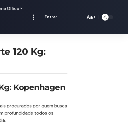
me Office
Aa
Entrar
Redimensionamen
de
fontes
te 120 Kg:
 Kg: Kopenhagen
ais procurados por quem busca
 em profundidade todos os
ia.