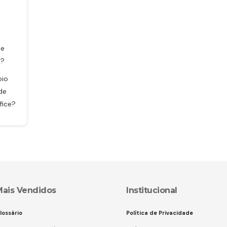
de
s?
oio
 de
fice?
Mais Vendidos
Institucional
lossário
Política de Privacidade