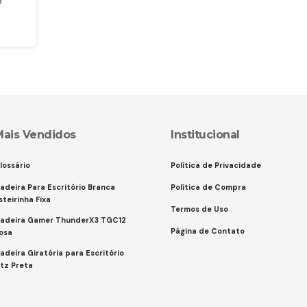
o
Mais Vendidos
Institucional
lossário
Política de Privacidade
adeira Para Escritório Branca
Política de Compra
steirinha Fixa
Termos de Uso
adeira Gamer ThunderX3 TGC12
Página de Contato
osa
adeira Giratória para Escritório
itz Preta