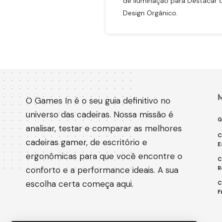
de Iluminação para Destacar 
Design Orgânico.
O Games In é o seu guia definitivo no
universo das cadeiras. Nossa missão é
G
analisar, testar e comparar as melhores
C
cadeiras gamer, de escritório e
E
ergonômicas para que você encontre o
C
conforto e a performance ideais. A sua
R
escolha certa começa aqui.
C
F