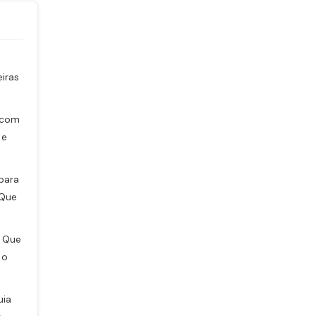
iras
 com
 e
para
 Que
O Que
 o
uia