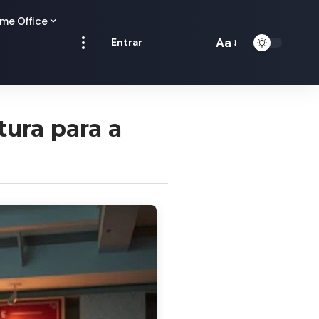
me Office
Aa
Entrar
Redimensionamen
de
fontes
ura para a