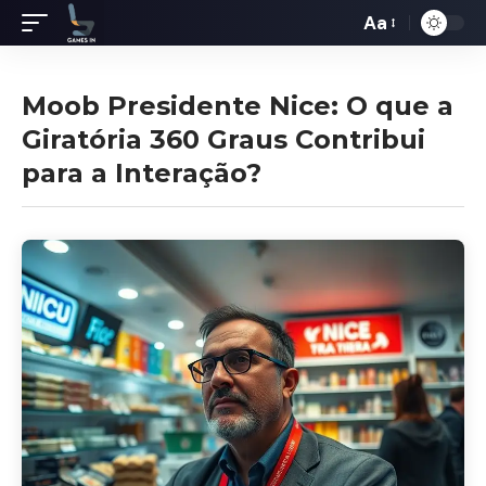
Aa
Redimensiona
de
fontes
Moob Presidente Nice: O que a
Giratória 360 Graus Contribui
para a Interação?