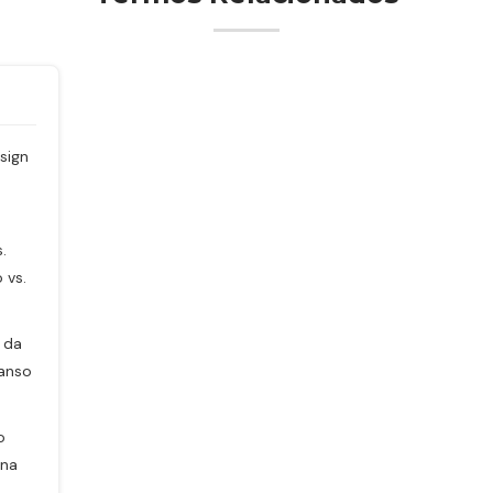
sign
.
 vs.
 da
anso
o
 na