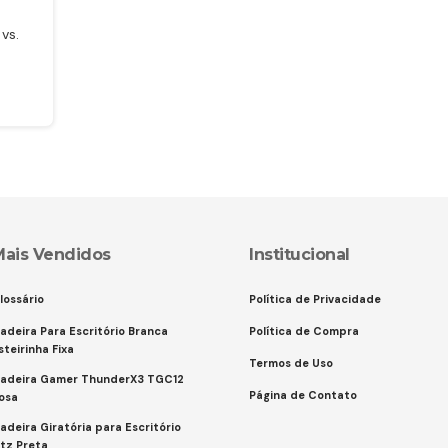
vs.
Mais Vendidos
Institucional
lossário
Política de Privacidade
adeira Para Escritório Branca
Política de Compra
steirinha Fixa
Termos de Uso
adeira Gamer ThunderX3 TGC12
Página de Contato
osa
adeira Giratória para Escritório
itz Preta