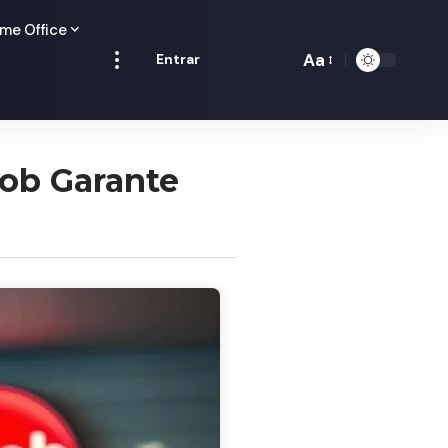
me Office
Aa
Entrar
Redimensionamen
de
fontes
ob Garante