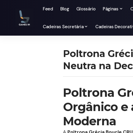
Feed
Blog
Glossário
Páginas
C
Cadeiras Secretária
Cadeiras Decorati
Poltrona Gréc
Neutra na De
Poltrona Gr
Orgânico e 
Moderna
A
Poltrona Grécia Boucle CRU