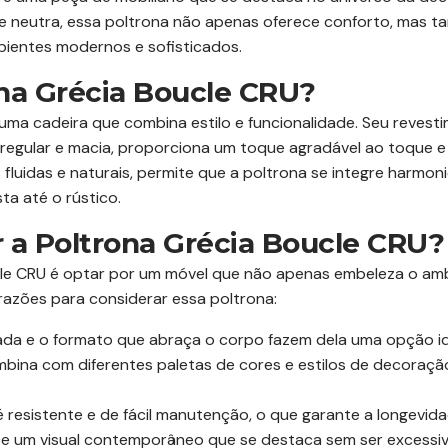
de neutra, essa poltrona não apenas oferece conforto, mas 
ientes modernos e sofisticados.
ona Grécia Boucle CRU?
uma cadeira que combina estilo e funcionalidade. Seu revest
rregular e macia, proporciona um toque agradável ao toque e 
s fluidas e naturais, permite que a poltrona se integre harmo
ta até o rústico.
r a Poltrona Grécia Boucle CRU?
cle CRU é optar por um móvel que não apenas embeleza o am
razões para considerar essa poltrona:
da e o formato que abraça o corpo fazem dela uma opção ide
bina com diferentes paletas de cores e estilos de decoração
 resistente e de fácil manutenção, o que garante a longevid
ce um visual contemporâneo que se destaca sem ser excessi