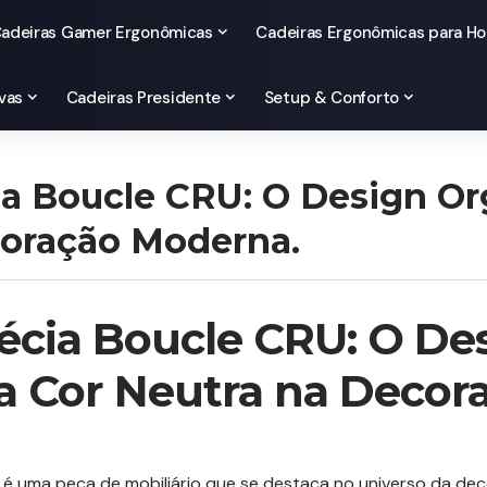
adeiras Gamer Ergonômicas
Cadeiras Ergonômicas para Ho
vas
Cadeiras Presidente
Setup & Conforto
ia Boucle CRU: O Design Or
coração Moderna.
écia Boucle CRU: O De
a Cor Neutra na Decor
é uma peça de mobiliário que se destaca no universo da d