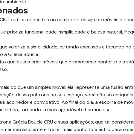
do ambiente.
ionados
 CRU, outros conceitos no campo do design de móveis e deco
ue prioriza funcionalidade, simplicidade e beleza natural, fr
 valoriza a simplicidade, evitando excessos e focando no e
 a Grécia Boucle.
to que busca criar móveis que promovam o conforto e a saúd
sso.
mais do que um simples móvel; ela representa uma fusão entre
a adição dessa poltrona ao seu espaço, você não só enriquec
acolhedor e convidativo. Ao final do dia, a escolha de móv
a rotina, tornando-a mais agradável e harmoniosa.
rona Grécia Boucle CRU e suas aplicações, que tal consider
mar seu ambiente e trazer mais conforto e estilo para o seu 