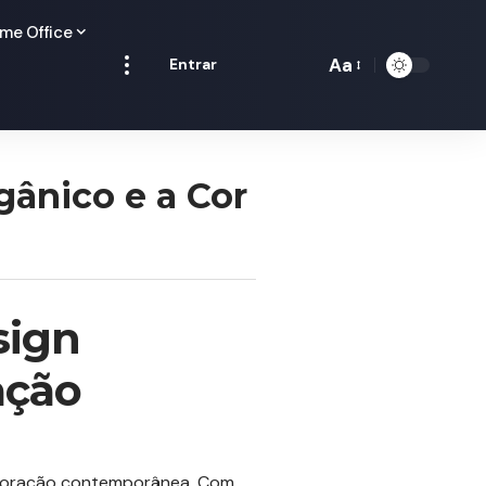
me Office
Aa
Entrar
Redimensionamen
de
fontes
gânico e a Cor
sign
ação
ecoração contemporânea. Com