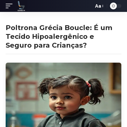
Aa
Redimensiona
de
fontes
Poltrona Grécia Boucle: É um
Tecido Hipoalergênico e
Seguro para Crianças?