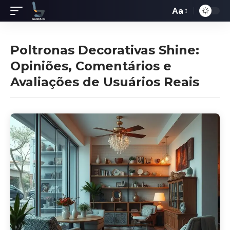
Aa
Redimensiona
de
fontes
Poltronas Decorativas Shine:
Opiniões, Comentários e
Avaliações de Usuários Reais