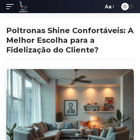
Aa
Redimensiona
de
fontes
Poltronas Shine Confortáveis: A
Melhor Escolha para a
Fidelização do Cliente?