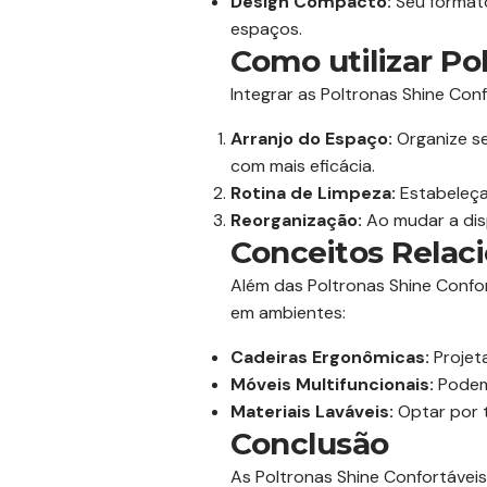
Design Compacto:
Seu format
espaços.
Como utilizar Po
Integrar as Poltronas Shine Conf
Arranjo do Espaço:
Organize se
com mais eficácia.
Rotina de Limpeza:
Estabeleça 
Reorganização:
Ao mudar a disp
Conceitos Relac
Além das Poltronas Shine Confo
em ambientes:
Cadeiras Ergonômicas:
Projet
Móveis Multifuncionais:
Podem 
Materiais Laváveis:
Optar por t
Conclusão
As Poltronas Shine Confortávei