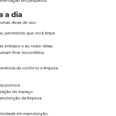
ovimentação em pequenos
a a dia
lgumas dicas de uso:
s, permitindo que você limpe
as embaixo e ao redor delas.
tumam ficar escondidos.
eriência de conforto e limpeza
na postura.
ização do espaço.
manutenção da limpeza.
raticidade em manutenção,