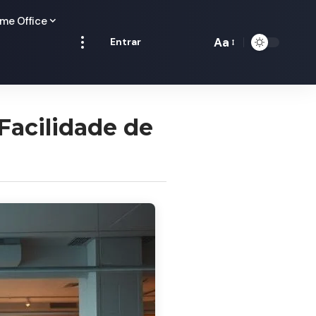
me Office
Aa
Entrar
Redimensionamen
de
fontes
 Facilidade de