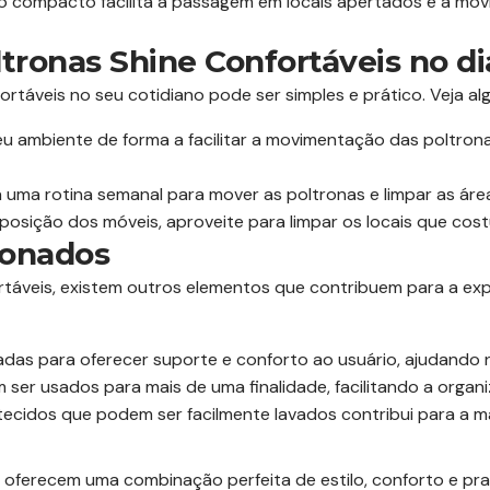
o compacto facilita a passagem em locais apertados e a m
ltronas Shine Confortáveis no di
ortáveis no seu cotidiano pode ser simples e prático. Veja a
u ambiente de forma a facilitar a movimentação das poltrona
uma rotina semanal para mover as poltronas e limpar as áre
osição dos móveis, aproveite para limpar os locais que cos
ionados
rtáveis, existem outros elementos que contribuem para a exp
adas para oferecer suporte e conforto ao usuário, ajudando 
ser usados para mais de uma finalidade, facilitando a organ
ecidos que podem ser facilmente lavados contribui para a 
s oferecem uma combinação perfeita de estilo, conforto e p