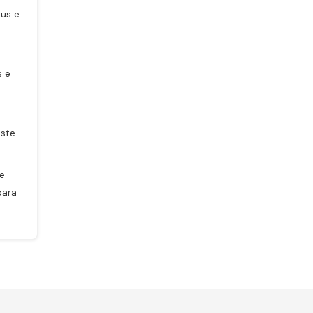
tus e
a
s e
aste
e
para