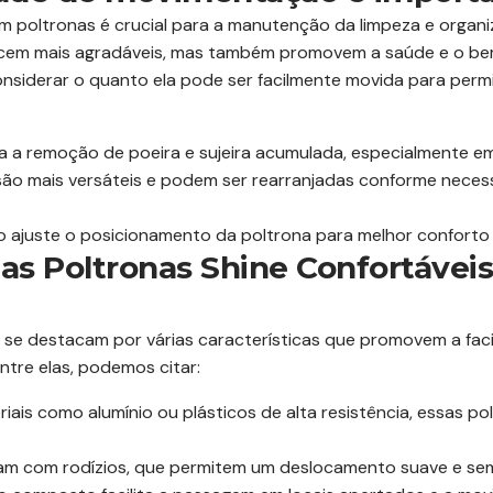
m poltronas é crucial para a manutenção da limpeza e orga
em mais agradáveis, mas também promovem a saúde e o bem
considerar o quanto ela pode ser facilmente movida para permi
 a remoção de poeira e sujeira acumulada, especialmente em l
são mais versáteis e podem ser rearranjadas conforme neces
o ajuste o posicionamento da poltrona para melhor conforto
das Poltronas Shine Confortáveis
s se destacam por várias características que promovem a fac
tre elas, podemos citar:
iais como alumínio ou plásticos de alta resistência, essas po
m com rodízios, que permitem um deslocamento suave e sem