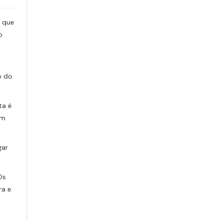
n que
o
o do
ta é
om
gar
Os
ra e