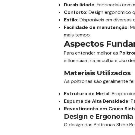
Durabilidade:
Fabricadas com ma
Conforto:
Design ergonômico q
Estilo:
Disponíveis em diversas 
Facilidade de manutenção:
Ma
mais tempo.
Aspectos Fundam
Para entender melhor as
Poltro
influenciam na escolha e uso de
Materiais Utilizados
As poltronas são geralmente fe
Estrutura de Metal:
Proporcion
Espuma de Alta Densidade:
Pa
Revestimento em Couro Sinté
Design e Ergonomia
O design das Poltronas Shine R