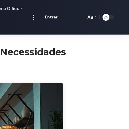
me Office
Aa
Entrar
Redimensionamen
de
fontes
 Necessidades