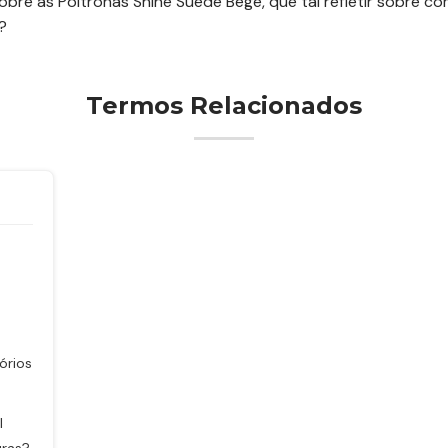
bre as Poltronas Shine Suede Bege, que tal refletir sobre c
?
Termos Relacionados
O
órios
l