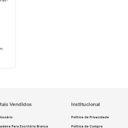
uras?
o
m:
Mais Vendidos
Institucional
lossário
Política de Privacidade
adeira Para Escritório Branca
Política de Compra