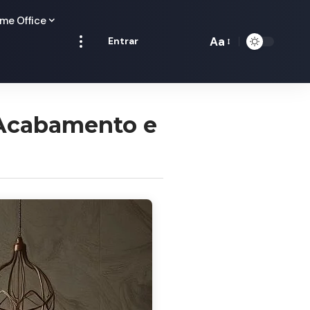
me Office
Aa
Entrar
Redimensionamen
de
fontes
 Acabamento e