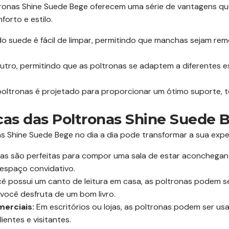
ltronas Shine Suede Bege oferecem uma série de vantagens q
orto e estilo.
o suede é fácil de limpar, permitindo que manchas sejam r
tro, permitindo que as poltronas se adaptem a diferentes e
ltronas é projetado para proporcionar um ótimo suporte, t
icas das Poltronas Shine Suede 
s Shine Suede Bege no dia a dia pode transformar a sua expe
as são perfeitas para compor uma sala de estar aconcheg
espaço convidativo.
ê possui um canto de leitura em casa, as poltronas podem s
ocê desfruta de um bom livro.
erciais:
Em escritórios ou lojas, as poltronas podem ser u
entes e visitantes.