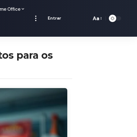
me Office
Aa
Entrar
Redimensionamen
de
fontes
tos para os