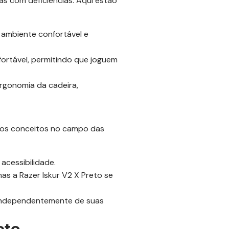
oas com deficiências. Aqui estão
 ambiente confortável e
ortável, permitindo que joguem
rgonomia da cadeira,
utros conceitos no campo das
acessibilidade.
s a Razer Iskur V2 X Preto se
 independentemente de suas
eto