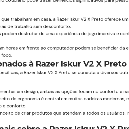
o no cotidiano pode trazer benefícios significativos para pess
 que trabalham em casa, a Razer Iskur V2 X Preto oferece um
oras de trabalho sem desconforto.
podem desfrutar de uma experiência de jogo imersiva e conf
m horas em frente ao computador podem se beneficiar da e
 foco.
onados à Razer Iskur V2 X Preto
pecíficas, a Razer Iskur V2 X Preto se conecta a diversos o
rentes em design, ambas as opções focam no conforto e na 
eito de ergonomia é central em muitas cadeiras modernas, ma
o e conforto.
nceito de criar produtos que atendam a todos os usuários,
nais sobre a Razer Iskur V2 X Pr