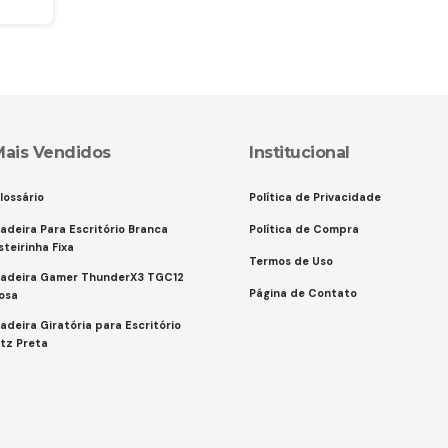
Mais Vendidos
Institucional
lossário
Política de Privacidade
adeira Para Escritório Branca
Política de Compra
steirinha Fixa
Termos de Uso
adeira Gamer ThunderX3 TGC12
Página de Contato
osa
adeira Giratória para Escritório
itz Preta