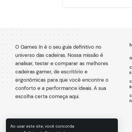
O Games In é o seu guia definitivo no
universo das cadeiras. Nossa missão é
G
analisar, testar e comparar as melhores
C
cadeiras gamer, de escritório e
E
ergonômicas para que você encontre o
C
conforto e a performance ideais. A sua
R
escolha certa começa aqui.
C
F
Ao usar este site, você concorda