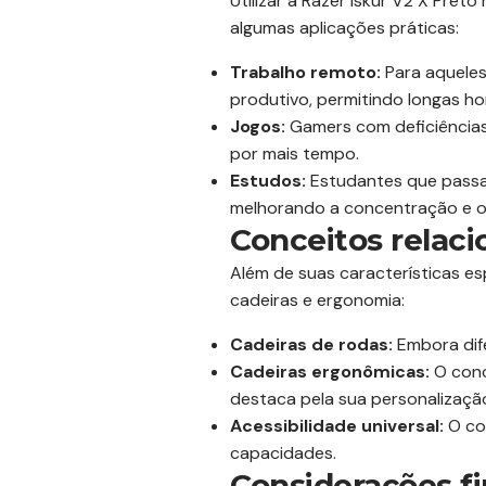
Utilizar a Razer Iskur V2 X Pret
algumas aplicações práticas:
Trabalho remoto:
Para aqueles
produtivo, permitindo longas h
Jogos:
Gamers com deficiências 
por mais tempo.
Estudos:
Estudantes que passa
melhorando a concentração e o
Conceitos relaci
Além de suas características es
cadeiras e ergonomia:
Cadeiras de rodas:
Embora dife
Cadeiras ergonômicas:
O conc
destaca pela sua personalizaçã
Acessibilidade universal:
O co
capacidades.
Considerações fi