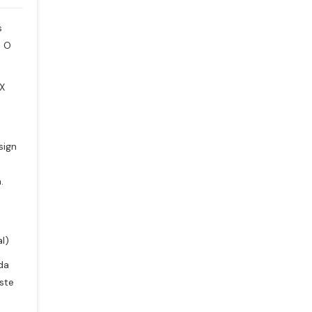
s
: O
 X
sign
.
l)
ada
ste