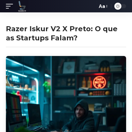
Aa
Redimensiona
de
fontes
Razer Iskur V2 X Preto: O que
as Startups Falam?