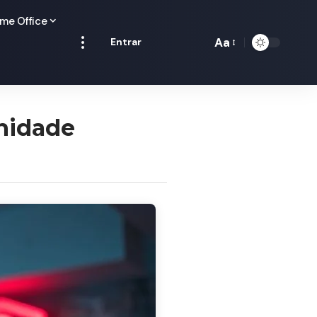
me Office
Aa
Entrar
Redimensionamen
de
fontes
unidade