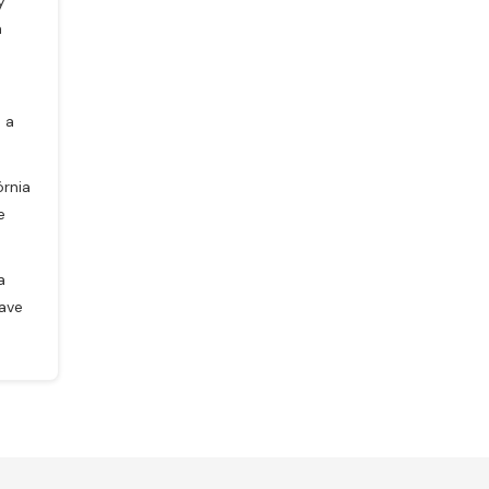
y
a
 a
órnia
e
a
ave