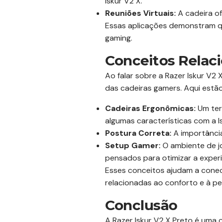
Iskur V2 X.
Reuniões Virtuais:
A cadeira of
Essas aplicações demonstram que
gaming.
Conceitos Relac
Ao falar sobre a Razer Iskur V2
das cadeiras gamers. Aqui estão
Cadeiras Ergonômicas:
Um ter
algumas características com a I
Postura Correta:
A importância
Setup Gamer:
O ambiente de jo
pensados para otimizar a experi
Esses conceitos ajudam a conec
relacionadas ao conforto e à p
Conclusão
A Razer Iskur V2 X Preto é uma