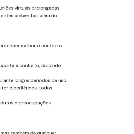
niões virtuais prolongadas.
erentes ambientes, além do
a entender melhor o contexto
porte e conforto, dividindo
rante longos períodos de uso.
or e periféricos, todos
rodutos e preocupações
s, mas também de qualquer