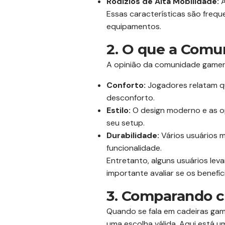
Rodízios de Alta Mobilidade:
A
Essas características são freq
equipamentos.
2. O que a Comu
A opinião da comunidade gamer s
Conforto:
Jogadores relatam qu
desconforto.
Estilo:
O design moderno e as o
seu setup.
Durabilidade:
Vários usuários 
funcionalidade.
Entretanto, alguns usuários le
importante avaliar se os benefíc
3. Comparando 
Quando se fala em cadeiras gam
uma escolha válida. Aqui está 