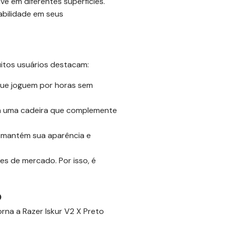
 em diferentes superfícies.
abilidade em seus
uitos usuários destacam:
que joguem por horas sem
m uma cadeira que complemente
 mantém sua aparência e
s de mercado. Por isso, é
o
na a Razer Iskur V2 X Preto