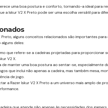
erece uma boa postura e conforto, tornando-a ideal para reu
 a Iskur V2 X Preto pode ser uma escolha versátil para dif
ionados
 X Preto, alguns conceitos relacionados são importantes par
 alguns deles:
mo que refere-se a cadeiras projetadas para proporcionar su
skur V2 X.
 de manter uma boa postura ao sentar-se, especialmente du
gos que inclui não apenas a cadeira, mas também mesa, monit
ência de jogo.
tar a Razer Iskur V2 X Preto a um universo mais amplo de p
erformance.
 cadeira que atende não apenas às necessidades dos gamer