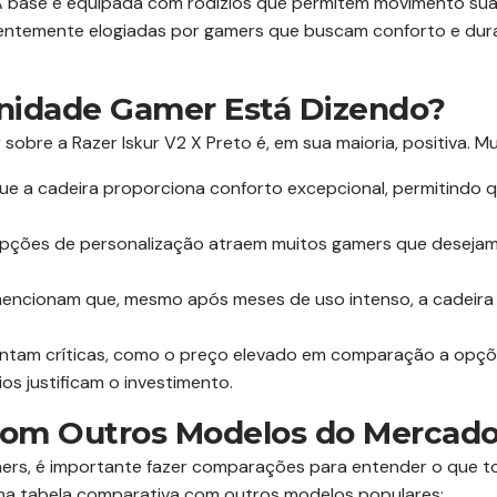
 base é equipada com rodízios que permitem movimento suave
uentemente elogiadas por gamers que buscam conforto e dur
nidade Gamer Está Dizendo?
obre a Razer Iskur V2 X Preto é, em sua maioria, positiva. M
e a cadeira proporciona conforto excepcional, permitindo 
pções de personalização atraem muitos gamers que deseja
mencionam que, mesmo após meses de uso intenso, a cadeira
vantam críticas, como o preço elevado em comparação a opçõe
ios justificam o investimento.
com Outros Modelos do Mercad
ers, é importante fazer comparações para entender o que tor
uma tabela comparativa com outros modelos populares: