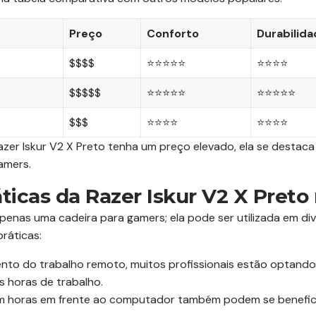
Preço
Conforto
Durabilid
$$$$
⭐⭐⭐⭐⭐
⭐⭐⭐⭐
$$$$$
⭐⭐⭐⭐⭐
⭐⭐⭐⭐⭐
$$$
⭐⭐⭐⭐
⭐⭐⭐⭐
azer Iskur V2 X Preto tenha um preço elevado, ela se destaca
amers.
áticas da Razer Iskur V2 X Preto 
apenas uma cadeira para gamers; ela pode ser utilizada em di
ráticas:
to do trabalho remoto, muitos profissionais estão optando
s horas de trabalho.
 horas em frente ao computador também podem se benefici