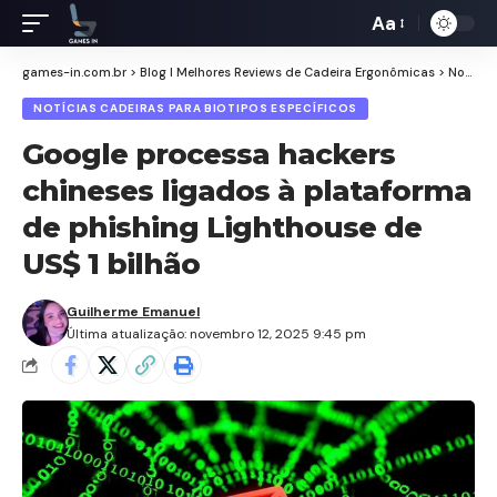
Aa
Redimensiona
de
games-in.com.br
>
Blog I Melhores Reviews de Cadeira Ergonômicas
>
Notícias Cadeiras para Biotipos Específicos
fontes
NOTÍCIAS CADEIRAS PARA BIOTIPOS ESPECÍFICOS
Google processa hackers
chineses ligados à plataforma
de phishing Lighthouse de
US$ 1 bilhão
Guilherme Emanuel
Última atualização: novembro 12, 2025 9:45 pm