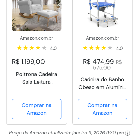
Amazon.com.br
Amazon.com.br
4.0
4.0
R$ 1.199,00
R$ 474,99
R$
575,00
Poltrona Cadeira
Cadeira de Banho
Sala Leitura
Obeso em Alumínio
Descanso Balanço
até 150kg D60
Amamentação Puff
Dellamed
Comprar na
Comprar na
Linho
Amazon
Amazon
Preço da Amazon atualizado:
janeiro 9, 2026 9:30 pm