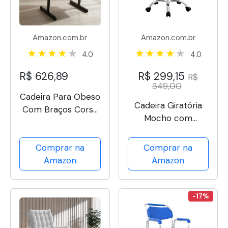
Amazon.com.br
Amazon.com.br
4.0
4.0
R$ 626,89
R$ 299,15
R$
349,00
Cadeira Para Obeso
Cadeira Giratória
Com Braços Corsa
Mocho com
Longarina
Encosto Conthey,
Reforçada
Ajuste de Altura e
Comprar na
Comprar na
Rodízios - Estética,
Amazon
Amazon
Manicure,
Tatuagem,
Odontologia e
-17%
Residências -
Branca