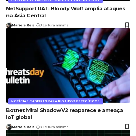
NetSupport RAT: Bloody Wolf amplia ataques
na Ásia Central
Mariele Reis
3 Leitura mínima
NOTÍCIAS CADEIRAS PARA BIOTIPOS ESPECÍFICOS
Botnet Mirai ShadowV2 reaparece e ameaça
IoT global
Mariele Reis
3 Leitura mínima