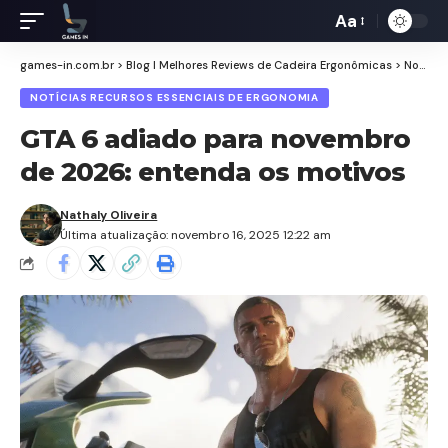
Aa
Redimensiona
de
games-in.com.br
>
Blog I Melhores Reviews de Cadeira Ergonômicas
>
Notícias Recursos Essenciais de Ergonomia
fontes
NOTÍCIAS RECURSOS ESSENCIAIS DE ERGONOMIA
GTA 6 adiado para novembro
de 2026: entenda os motivos
Nathaly Oliveira
Última atualização: novembro 16, 2025 12:22 am