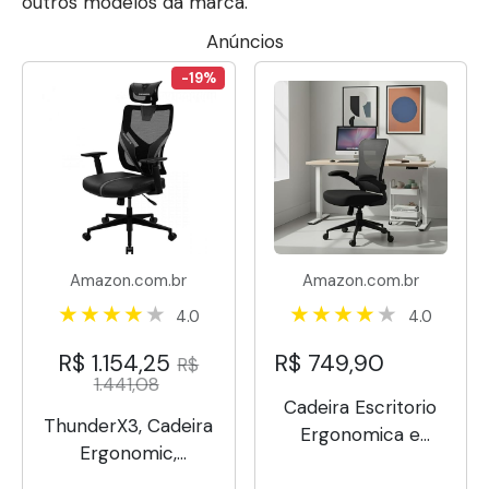
outros modelos da marca.
Anúncios
-19%
Amazon.com.br
Amazon.com.br
4.0
4.0
R$ 1.154,25
R$ 749,90
R$
1.441,08
Cadeira Escritorio
ThunderX3, Cadeira
Ergonomica e
Ergonomic,
Confortável DT3
YAMA1BK, Preto
Vita com