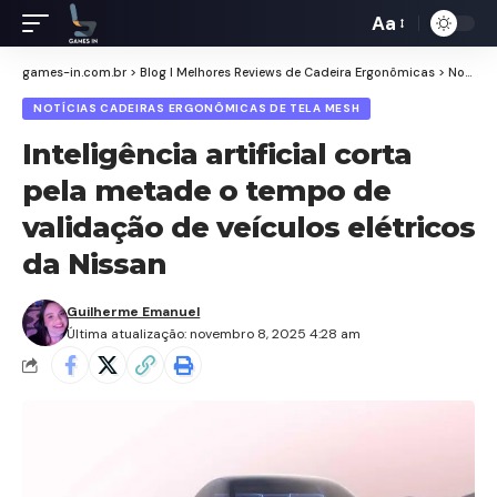
Aa
Redimensiona
de
games-in.com.br
>
Blog I Melhores Reviews de Cadeira Ergonômicas
>
Notícias Cadeiras Ergonômicas de Tela Mesh
fontes
NOTÍCIAS CADEIRAS ERGONÔMICAS DE TELA MESH
Inteligência artificial corta
pela metade o tempo de
validação de veículos elétricos
da Nissan
Guilherme Emanuel
Última atualização: novembro 8, 2025 4:28 am