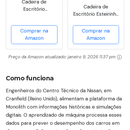
Cadeira de
Cadeira de
Escritório
Escritório Esteirinha
Ergonômica
Tela Mesh Base
Veneza, Tela Mesh
Cromada com
Comprar na
Comprar na
Respirável, Suporte
Rodinha Fortt Salta
Amazon
Amazon
Lombar, Reclinável,
Marrom - CEF04-P
Altura Ajustável,
Capacidade 120kg
Preço da Amazon atualizado:
janeiro 9, 2026 11:37 pm
(Preta)
Como funciona
Engenheiros do Centro Técnico da Nissan, em
Cranfield (Reino Unido), alimentam a plataforma da
Monolith com informações históricas e simulações
digitais. O aprendizado de máquina processa esses
dados para prever o desempenho dos carros em