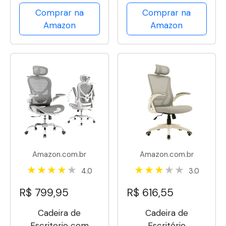
Comprar na
Comprar na
revestimento Mesh
Amazon
Amazon
Spandex+Tecido
Softex, braço
retrátil até
90º,Espuma
Injetada,
Certificada...
Amazon.com.br
Amazon.com.br
4.0
3.0
R$ 799,95
R$ 616,55
Cadeira de
Cadeira de
Escritorio com
Escritório