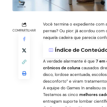
Você termina o expediente com aq
pernas? Ou pior: já acordou com 
COMPARTILHAR
naquela cadeira que parecia confo
Índice de Conteúd
A verdade alarmante é que
7 em 
crônicos de coluna
causados dire
disco, lordose acentuada, escol
desconforto” e viram tratamentos
A equipe do Games In analisou os
Testamos as cinco
melhores cade
entregam suporte lombar científi