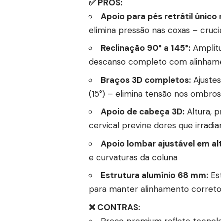
✅ PRÓS:
Apoio para pés retrátil único
elimina pressão nas coxas – cruc
Reclinação 90° a 145°:
Amplitu
descanso completo com alinhame
Braços 3D completos:
Ajustes
(15°) – elimina tensão nos ombros
Apoio de cabeça 3D:
Altura, p
cervical previne dores que irradi
Apoio lombar ajustável em al
e curvaturas da coluna
Estrutura alumínio 68 mm:
Est
para manter alinhamento correto
❌ CONTRAS:
Preço premium reflete tecnolo