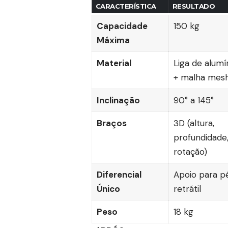
CARACTERÍSTICA
RESULTADO
Capacidade
150 kg
Máxima
Material
Liga de alumí
+ malha mes
Inclinação
90° a 145°
Braços
3D (altura,
profundidade
rotação)
Diferencial
Apoio para p
Único
retrátil
Peso
18 kg