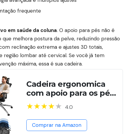
entação frequente
tivo em saúde da coluna
. O apoio para pés não é
que melhora postura da pelve, reduzindo pressão
m reclinação extrema e ajustes 3D totais,
região lombar até cervical. Se você já tem
enção máxima, essa é sua cadeira.
Cadeira ergonomica
com apoio para os pés,
Encosto Ajustável em
4.0
145°, Apoio Lombar
Ajustável, Apoios de
Comprar na Amazon
Braços e Cabeça 3D,