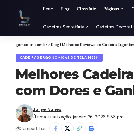
Feed
Blog
Glossário
Páginas
C
Cadeiras Secretária
Cadeiras Decorati
games-in.com.br
>
Blog I Melhores Reviews de Cadeira Ergonô
CADEIRAS ERGONÔMICAS DE TELA MESH
Melhores Cadeira
com Dores e Gan
Jorge Nunes
Última atualização: janeiro 26, 2026 8:33 pm
Compartilhar