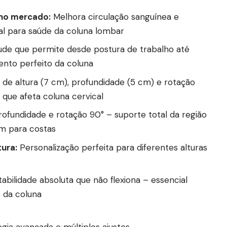
 no mercado:
Melhora circulação sanguínea e
ial para saúde da coluna lombar
de que permite desde postura de trabalho até
nto perfeito da coluna
 de altura (7 cm), profundidade (5 cm) e rotação
 que afeta coluna cervical
rofundidade e rotação 90° – suporte total da região
am para costas
tura:
Personalização perfeita para diferentes alturas
abilidade absoluta que não flexiona – essencial
 da coluna
gia avançada e múltiplos ajustes