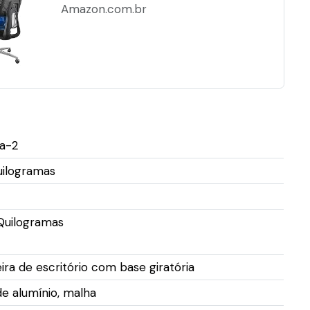
Capacidade de Carga
Amazon.com.br
150KG, Cadeira...
a-2
uilogramas
Quilogramas
ira de escritório com base giratória
 de alumínio, malha