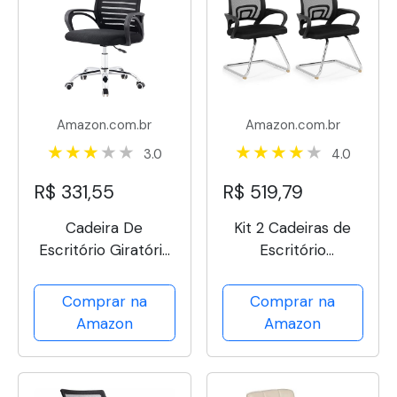
Amazon.com.br
Amazon.com.br
3.0
4.0
R$ 331,55
R$ 519,79
Cadeira De
Kit 2 Cadeiras de
Escritório Giratória
Escritório
Home Office
Secretária Base
Encosto com
Fixa - Preto
Comprar na
Comprar na
Design Listrado em
Amazon
Amazon
Malha Respirável
Preta com Base
Cromada e Cinco