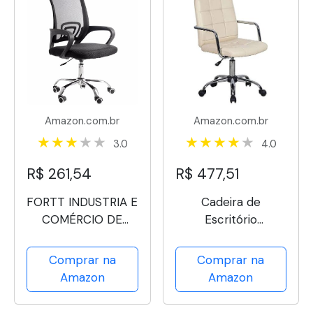
Rodinhas
Amazon.com.br
Amazon.com.br
3.0
4.0
R$ 261,54
R$ 477,51
FORTT INDUSTRIA E
Cadeira de
COMÉRCIO DE
Escritório
MÓVEIS Cadeira de
Secretária Giratória
Escritório
Fitz Bege
Comprar na
Comprar na
Secretária Base
Amazon
Amazon
Preta com Rodinha
Fortt Milão Preta -