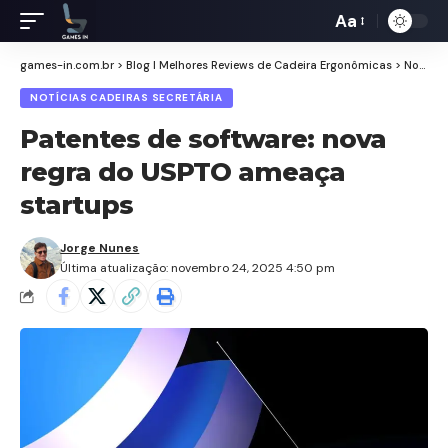
Aa
Redimensiona
de
games-in.com.br
>
Blog I Melhores Reviews de Cadeira Ergonômicas
>
Notícias Cadeiras Secretária
fontes
NOTÍCIAS CADEIRAS SECRETÁRIA
Patentes de software: nova
regra do USPTO ameaça
startups
Jorge Nunes
Última atualização: novembro 24, 2025 4:50 pm