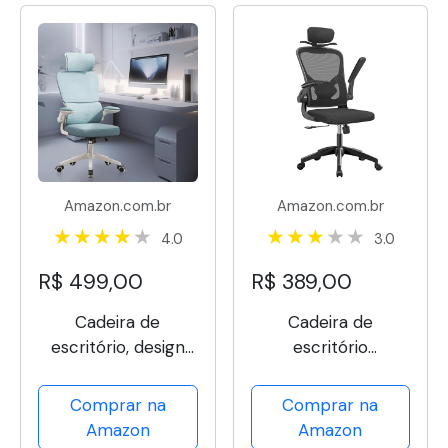
CSF07-P
Amazon.com.br
Amazon.com.br
4.0
3.0
R$ 499,00
R$ 389,00
Cadeira de
Cadeira de
escritório, design
escritório
ergonômico com
ergonômica com
suporte lombar
estofado de mesh
Comprar na
Comprar na
independente,
(Preto)
Amazon
Amazon
malha respirável e