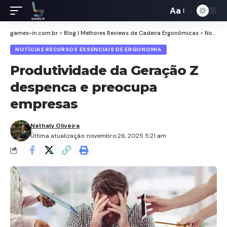
Aa
Redimensiona
de
games-in.com.br
>
Blog I Melhores Reviews de Cadeira Ergonômicas
>
Notícias Recursos Essenciais de Ergonomia
fontes
NOTÍCIAS RECURSOS ESSENCIAIS DE ERGONOMIA
Produtividade da Geração Z
despenca e preocupa
empresas
Nathaly Oliveira
Última atualização: novembro 26, 2025 5:21 am