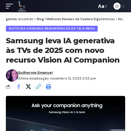
Aa
Redimensiona
de
games-in.com.br
>
Blog I Melhores Reviews de Cadeira Ergonômicas
>
Notícias Cadeiras Ergonômicas de Tela Mesh
fontes
NOTÍCIAS CADEIRAS ERGONÔMICAS DE TELA MESH
Samsung leva IA generativa
às TVs de 2025 com novo
recurso Vision AI Companion
Guilherme Emanuel
Última atualização: novembro 12, 2025 2:55 pm