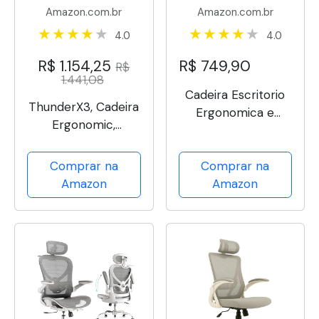
Amazon.com.br
Amazon.com.br
4.0
4.0
R$ 1.154,25
R$ 749,90
R$
1.441,08
Cadeira Escritorio
ThunderX3, Cadeira
Ergonomica e
Ergonomic,
Confortável DT3
YAMA1BK, Preto
Vita com
Comprar na
Comprar na
revestimento Mesh
Amazon
Amazon
Spandex+Tecido
Softex, braço
retrátil até
90º,Espuma
Injetada,
Certificada...