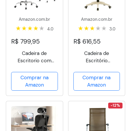
Amazon.com.br
Amazon.com.br
4.0
3.0
R$ 799,95
R$ 616,55
Cadeira de
Cadeira de
Escritorio com
Escritório
Encosto de Cabeça
Ergonômica Cinza,
3D, Cadeira
Malha Respirável e
Comprar na
Comprar na
Ergonomica com
Encosto de Cabeça
Amazon
Amazon
Cabide, Cadeira
Ajustável, Apoio
Executiva com
Lombar, Estofado
Suporte Lombar 2D
Mesh | Cadeira
-12%
e Braços Rebatíveis,
Presidente com
Assento e Encosto...
Mecanismo de...