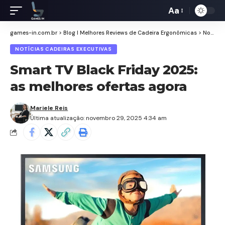
Aa
Redimensiona
de
games-in.com.br
>
Blog I Melhores Reviews de Cadeira Ergonômicas
>
Notícias Cadeiras Executivas
fontes
NOTÍCIAS CADEIRAS EXECUTIVAS
Smart TV Black Friday 2025:
as melhores ofertas agora
Mariele Reis
Última atualização: novembro 29, 2025 4:34 am