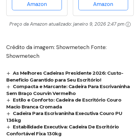
com apoio para os
Amazon
Amazon
C/Rodízios
pés e encosto
Confortável Com
ajustável（Preto）
Encosto Costura
Preço da Amazon atualizado:
janeiro 9, 2026 2:47 pm
Esteirinha
Crédito da imagem: Showmetech Fonte:
Showmetech
As Melhores Cadeiras Presidente 2026: Custo-
Benefício Garantido para Seu Escritório!
Compacta e Marcante: Cadeira Para Escrivaninha
Sem Braço Courvin Vermelho
Estilo e Conforto: Cadeira de Escritório Couro
Macio Branca Cromada
Cadeira Para Escrivaninha Executiva Couro PU
136kg
Estabilidade Executiva: Cadeira De Escritório
Confortável Fixa 130kg