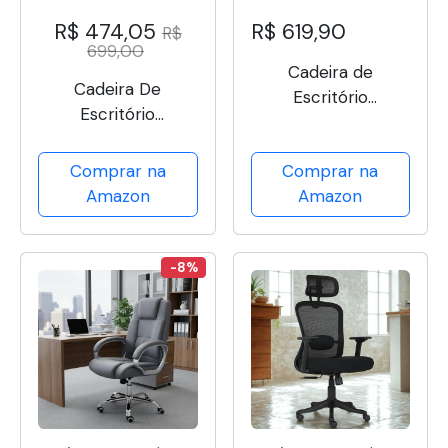
R$ 474,05
R$ 619,90
R$
699,00
Cadeira de
Cadeira De
Escritório
Escritório
Ergonômica
Presidente
Veneza, Tela Mesh
Executiva Diretor
Comprar na
Comprar na
Respirável, Suporte
Premium Couro
Amazon
Amazon
Lombar, Reclinável,
Estofada Mola Luxo
Altura Ajustável,
Capacidade 120kg
-8%
(Branca e Preta)