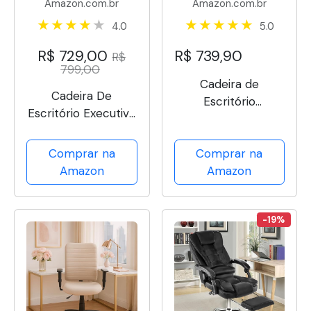
Amazon.com.br
Amazon.com.br
4.0
5.0
R$ 729,00
R$ 739,90
R$
799,00
Cadeira de
Cadeira De
Escritório
Escritório Executiva
Ergonômica NR 17
Presidente
Tela Mesh, Apoio
Ergonômica
Comprar na
Comprar na
Lombar Ajustável,
Giratória Ajustável
Amazon
Amazon
Reclinável 3
Posições Duoffice
DU355 Viper
-19%