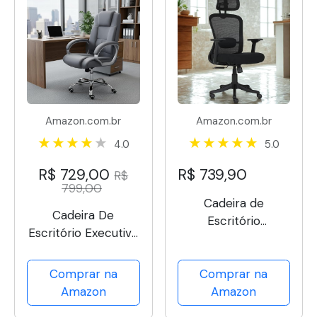
Amazon.com.br
Amazon.com.br
4.0
5.0
R$ 729,00
R$ 739,90
R$
799,00
Cadeira de
Cadeira De
Escritório
Escritório Executiva
Ergonômica NR 17
Presidente
Tela Mesh, Apoio
Ergonômica
Comprar na
Comprar na
Lombar Ajustável,
Giratória Ajustável
Amazon
Amazon
Reclinável 3
Posições Duoffice