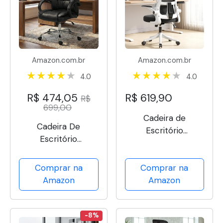
Amazon.com.br
Amazon.com.br
4.0
4.0
R$ 474,05
R$ 619,90
R$
699,00
Cadeira de
Cadeira De
Escritório
Escritório
Ergonômica
Presidente
Veneza, Tela Mesh
Executiva Diretor
Comprar na
Comprar na
Respirável, Suporte
Premium Couro
Amazon
Amazon
Lombar, Reclinável,
Estofada Mola Luxo
Altura Ajustável,
Capacidade 120kg
-8%
(Branca e Preta)