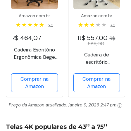
Amazon.com.br
Amazon.com.br
5.0
3.0
R$ 464,07
R$ 557,00
R$
689,00
Cadeira Escritório
Cadeira de
Ergonômica Bege
escritório
Apoio Lombar NR17
presidente, cadeira
Home Office
de home office
Comprar na
Comprar na
Executiva Giratória
com apoio para os
Amazon
Amazon
C/Rodízios
pés e encosto
Confortável Com
ajustável（Preto）
Encosto Costura
Preço da Amazon atualizado:
janeiro 9, 2026 2:47 pm
Esteirinha
Telas 4K populares de 43’’ a 75’’