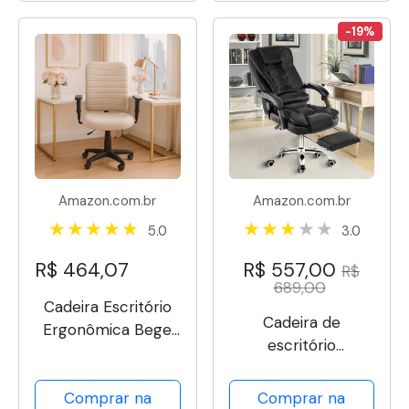
DU355 Viper
-19%
Amazon.com.br
Amazon.com.br
5.0
3.0
R$ 464,07
R$ 557,00
R$
689,00
Cadeira Escritório
Cadeira de
Ergonômica Bege
escritório
Apoio Lombar NR17
presidente, cadeira
Home Office
de home office
Comprar na
Comprar na
Executiva Giratória