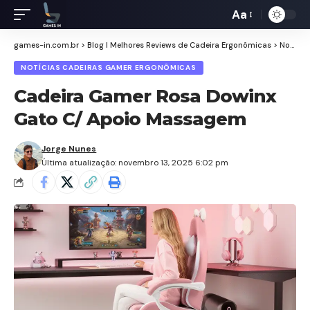
Aa
Redimensiona
de
games-in.com.br
>
Blog I Melhores Reviews de Cadeira Ergonômicas
>
Notícias Cadeiras Gamer Ergonômicas
fontes
NOTÍCIAS CADEIRAS GAMER ERGONÔMICAS
Cadeira Gamer Rosa Dowinx
Gato C/ Apoio Massagem
Jorge Nunes
Última atualização: novembro 13, 2025 6:02 pm