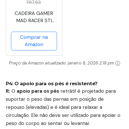
797,53
CADEIRA GAMER
MAD RACER STI
TURBO RED MAGMA
VERMELHA –
Comprar na
MRSTIR10VL –
Amazon
PCYES
Preço da Amazon atualizado:
janeiro 8, 2026 2:18 pm
P4: O apoio para os pés é resistente?
R:
O
apoio para os pés
retrátil é projetado para
suportar o peso das pernas em posição de
repouso (elevadas) e é ideal para relaxar a
circulação. Ele não deve ser utilizado para apoiar o
peso do corpo ao sentar ou levantar.