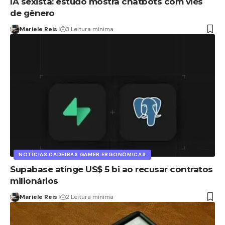
IA sexista: estudo mostra chatbots com viés
de gênero
Mariele Reis
3 Leitura mínima
NOTÍCIAS CADEIRAS GAMER ERGONÔMICAS
Supabase atinge US$ 5 bi ao recusar contratos
milionários
Mariele Reis
2 Leitura mínima