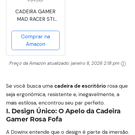
797,53
CADEIRA GAMER
MAD RACER STI
TURBO RED MAGMA
VERMELHA –
Comprar na
MRSTIR10VL –
Amazon
PCYES
Preço da Amazon atualizado:
janeiro 8, 2026 2:18 pm
Se você busca uma
cadeira de escritório
rosa que
seja ergonômica
, resistente e, inegavelmente, a
mais estilosa, encontrou seu par perfeito.
I. Design Único: O Apelo da
Cadeira
Gamer Rosa
Fofa
A Dowinx entende que o design é parte da imersão.