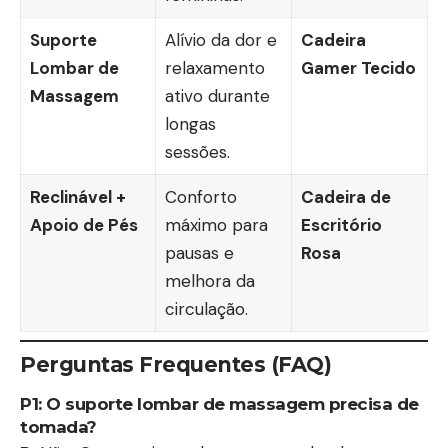
Suporte
Alívio da dor e
Cadeira
Lombar de
relaxamento
Gamer Tecido
Massagem
ativo durante
longas
sessões.
Reclinável +
Conforto
Cadeira de
Apoio de Pés
máximo para
Escritório
pausas e
Rosa
melhora da
circulação.
Perguntas Frequentes (FAQ)
P1: O
suporte lombar de massagem
precisa de
tomada?