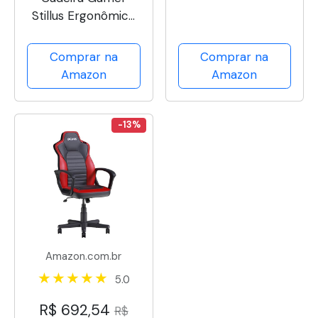
(Preto e Cinza)
Stillus Ergonômica
Com Apoio Para Os
Pés - Rosa
Comprar na
Comprar na
Amazon
Amazon
-13%
Amazon.com.br
5.0
R$ 692,54
R$