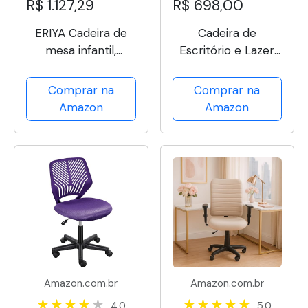
R$ 1.127,29
R$ 698,00
ERIYA Cadeira de
Cadeira de
mesa infantil,
Escritório e Lazer
cadeira de estudo
com Encosto
infantil, ajustável em
Inflável, Assento
Comprar na
Comprar na
altura com suporte
Acolchoado, Tecido
Amazon
Amazon
para as costas,
Confortável e
design ergonômico,
Altura Ajustável –
multifuncional para
Bege
estudo,...
Amazon.com.br
Amazon.com.br
4.0
5.0