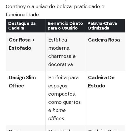
Conthey é a união de beleza, praticidade e
funcionalidade.
Destaque da
Benefício Direto
Palavra-Chave
Cadeira
para o Usuário
Otimizada
Cor Rosa +
Estética
Cadeira Rosa
Estofado
moderna,
charmosa e
decorativa.
Design Slim
Perfeita para
Cadeira De
Office
espaços
Estudo
compactos,
como quartos
e
home
offices
.