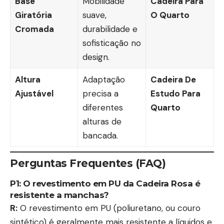
Base
Mobilidade
Cadeira Para
Giratória
suave,
O Quarto
Cromada
durabilidade e
sofisticação no
design.
Altura
Adaptação
Cadeira De
Ajustável
precisa a
Estudo Para
diferentes
Quarto
alturas de
bancada.
Perguntas Frequentes (FAQ)
P1: O revestimento em PU da
Cadeira Rosa
é
resistente a manchas?
R:
O revestimento em PU (poliuretano, ou couro
sintético) é geralmente mais resistente a líquidos e