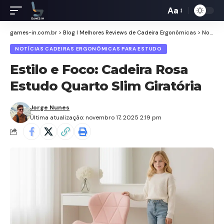
Aa
Redimensiona
de
games-in.com.br
>
Blog I Melhores Reviews de Cadeira Ergonômicas
>
Notícias Cadeiras Ergonômicas para Estudo
fontes
NOTÍCIAS CADEIRAS ERGONÔMICAS PARA ESTUDO
Estilo e Foco: Cadeira Rosa
Estudo Quarto Slim Giratória
Jorge Nunes
Última atualização: novembro 17, 2025 2:19 pm