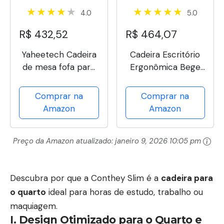
4.0
5.0
R$ 432,52
R$ 464,07
Yaheetech Cadeira
Cadeira Escritório
de mesa fofa para
Ergonômica Bege
estudantes cadeira
Apoio Lombar NR17
de estudo sem
Home Office
Comprar na
Comprar na
braço com suporte
Executiva Giratória
Amazon
Amazon
lombar cadeira
C/Rodízios
giratória ajustável
Confortável Com
Preço da Amazon atualizado:
janeiro 9, 2026 10:05 pm
em casa quarto
Encosto Costura
escola, roxo
Esteirinha
Descubra por que a Conthey Slim é a
cadeira para
o quarto
ideal para horas de estudo, trabalho ou
maquiagem.
I. Design Otimizado para o
Quarto
e