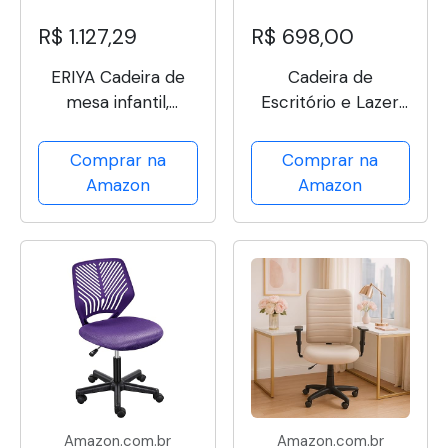
R$ 1.127,29
R$ 698,00
ERIYA Cadeira de
Cadeira de
mesa infantil,
Escritório e Lazer
cadeira de estudo
com Encosto
infantil, ajustável em
Inflável, Assento
Comprar na
Comprar na
altura com suporte
Acolchoado, Tecido
Amazon
Amazon
para as costas,
Confortável e
design ergonômico,
Altura Ajustável –
multifuncional para
Bege
estudo,...
Amazon.com.br
Amazon.com.br