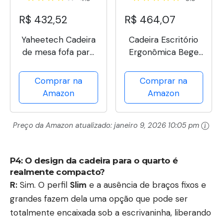
R$ 432,52
R$ 464,07
Yaheetech Cadeira
Cadeira Escritório
de mesa fofa para
Ergonômica Bege
estudantes cadeira
Apoio Lombar NR17
de estudo sem
Home Office
Comprar na
Comprar na
braço com suporte
Executiva Giratória
Amazon
Amazon
lombar cadeira
C/Rodízios
giratória ajustável
Confortável Com
Preço da Amazon atualizado:
janeiro 9, 2026 10:05 pm
em casa quarto
Encosto Costura
escola, roxo
Esteirinha
P4: O design da
cadeira para o quarto
é
realmente compacto?
R:
Sim. O perfil
Slim
e a ausência de braços fixos e
grandes fazem dela uma opção que pode ser
totalmente encaixada sob a escrivaninha, liberando