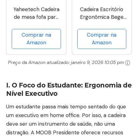
Yaheetech Cadeira
Cadeira Escritório
de mesa fofa para
Ergonômica Bege
estudantes cadeira
Apoio Lombar NR17
de estudo sem
Home Office
Comprar na
Comprar na
braço com suporte
Executiva Giratória
Amazon
Amazon
lombar cadeira
C/Rodízios
giratória ajustável
Confortável Com
Preço da Amazon atualizado:
janeiro 9, 2026 10:05 pm
em casa quarto
Encosto Costura
escola, roxo
Esteirinha
I. O Foco do Estudante: Ergonomia de
Nível Executivo
Um estudante passa mais tempo sentado do que
um executivo em home office. Por isso, a cadeira
deve ser um instrumento de saúde, não uma
distração. A MOOB Presidente oferece recursos