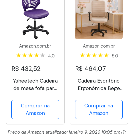
Amazon.com.br
Amazon.com.br
4.0
5.0
R$ 432,52
R$ 464,07
Yaheetech Cadeira
Cadeira Escritório
de mesa fofa para
Ergonômica Bege
estudantes cadeira
Apoio Lombar NR17
de estudo sem
Home Office
Comprar na
Comprar na
braço com suporte
Executiva Giratória
Amazon
Amazon
lombar cadeira
C/Rodízios
giratória ajustável
Confortável Com
Preço da Amazon atualizado:
janeiro 9, 2026 10:05 pm
em casa quarto
Encosto Costura