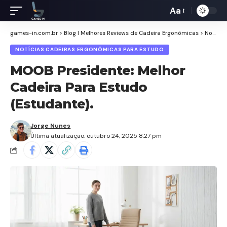
Aa
Redimensiona
de
games-in.com.br
>
Blog I Melhores Reviews de Cadeira Ergonômicas
>
Notícias Cadeiras Ergonômicas para Estudo
fontes
NOTÍCIAS CADEIRAS ERGONÔMICAS PARA ESTUDO
MOOB Presidente: Melhor
Cadeira Para Estudo
(Estudante).
Jorge Nunes
Última atualização: outubro 24, 2025 8:27 pm