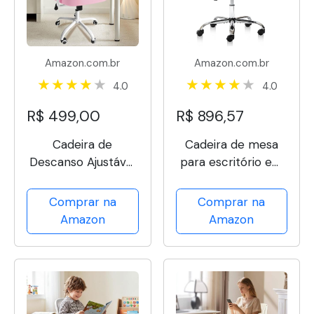
Amazon.com.br
Amazon.com.br
4.0
4.0
R$ 499,00
R$ 896,57
Cadeira de
Cadeira de mesa
Descanso Ajustável
para escritório em
com Apoio de
casa, cadeira de
Braços, Assento
tecido de linho
Comprar na
Comprar na
Confortável, Base
moderno ajustável
Amazon
Amazon
Giratória com
giratória para
Rodas FU,
tarefas, cadeira de
Disponível em 6
escritório com
Cores (Rosa)
rodas para quarto,...