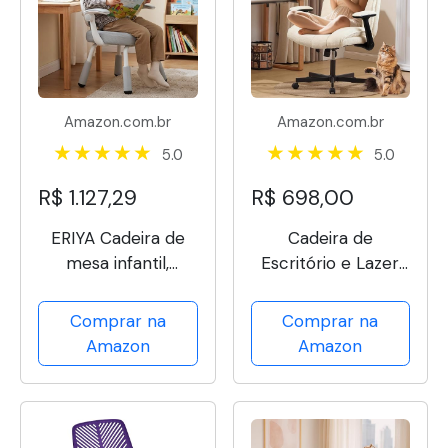
Amazon.com.br
Amazon.com.br
5.0
5.0
R$ 1.127,29
R$ 698,00
ERIYA Cadeira de
Cadeira de
mesa infantil,
Escritório e Lazer
cadeira de estudo
com Encosto
infantil, ajustável em
Inflável, Assento
Comprar na
Comprar na
altura com suporte
Acolchoado, Tecido
Amazon
Amazon
para as costas,
Confortável e
design ergonômico,
Altura Ajustável –
multifuncional para
Bege
estudo,...