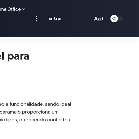
me Office
Aa
Entrar
Redimensionamen
de
fontes
l para
e funcionalidade, sendo ideal
r caramelo proporciona um
biotipos, oferecendo conforto e