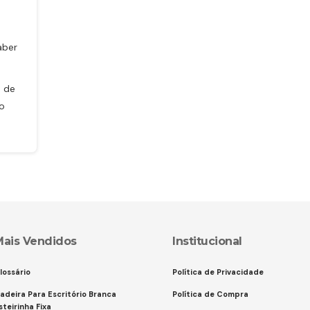
a
aber
o de
o
Mais Vendidos
Institucional
lossário
Política de Privacidade
adeira Para Escritório Branca
Política de Compra
steirinha Fixa