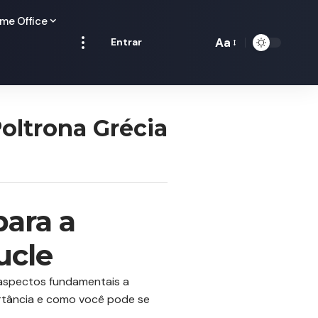
me Office
Aa
Entrar
Redimensionamen
de
fontes
Poltrona Grécia
para a
ucle
aspectos fundamentais a
portância e como você pode se