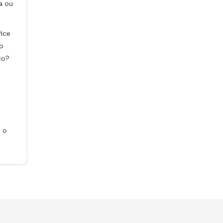
a ou
ice
 o
co?
 o